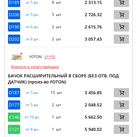
D189
2 313.15
от 5 дн.
6 шт
D200
2 726.32
от 5 дн.
5 шт
D190
2 615.76
от 6 дн.
2 шт
D202
3 057.43
от 6 дн.
2 шт
FOTON
L***0
Аналоги и сопутствующие
БАЧОК РАСШИРИТЕЛЬНЫЙ В СБОРЕ (БЕЗ ОТВ. ПОД
ДАТЧИК) (произ-во FOTON)
D187
3 456.85
от 5 дн.
15 шт
D177
2 048.52
от 5 дн.
2 шт
C146
5 662.50
от 10 дн.
1 шт
C121
5 940.02
от 8 дн.
1 шт