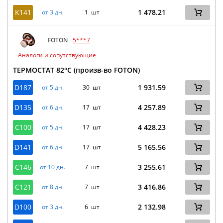
K141
1 478.21
от 3 дн.
1 шт
FOTON
5***7
Аналоги и сопутствующие
ТЕРМОСТАТ 82°C (произв-во FOTON)
D187
1 931.59
от 5 дн.
30 шт
D135
4 257.89
от 6 дн.
17 шт
C100
4 428.23
от 5 дн.
17 шт
D141
5 165.56
от 6 дн.
17 шт
C146
3 255.61
от 10 дн.
7 шт
C121
3 416.86
от 8 дн.
7 шт
D100
2 132.98
от 3 дн.
6 шт