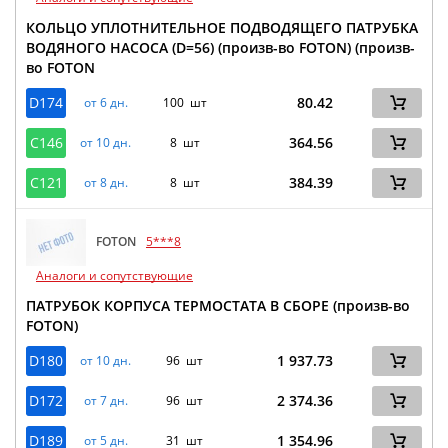
КОЛЬЦО УПЛОТНИТЕЛЬНОЕ ПОДВОДЯЩЕГО ПАТРУБКА
ВОДЯНОГО НАСОСА (D=56) (произв-во FOTON) (произв-
во FOTON
D174
80.42
от 6 дн.
100 шт
C146
364.56
от 10 дн.
8 шт
C121
384.39
от 8 дн.
8 шт
FOTON
5***8
Аналоги и сопутствующие
ПАТРУБОК КОРПУСА ТЕРМОСТАТА В СБОРЕ (произв-во
FOTON)
D180
1 937.73
от 10 дн.
96 шт
D172
2 374.36
от 7 дн.
96 шт
D189
1 354.96
от 5 дн.
31 шт