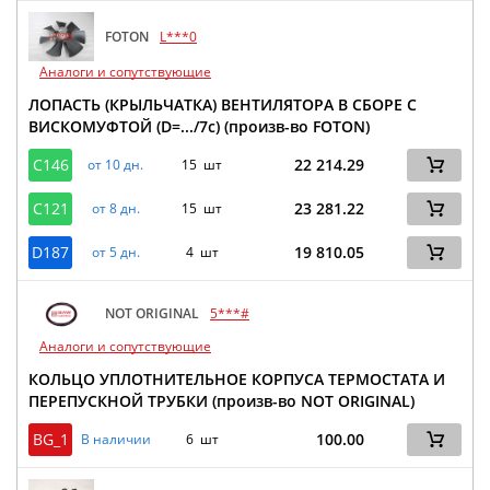
FOTON
L***0
Аналоги и сопутствующие
ЛОПАСТЬ (КРЫЛЬЧАТКА) ВЕНТИЛЯТОРА В СБОРЕ С
ВИСКОМУФТОЙ (D=.../7c) (произв-во FOTON)
C146
22 214.29
от 10 дн.
15 шт
C121
23 281.22
от 8 дн.
15 шт
D187
19 810.05
от 5 дн.
4 шт
NOT ORIGINAL
5***#
Аналоги и сопутствующие
КОЛЬЦО УПЛОТНИТЕЛЬНОЕ КОРПУСА ТЕРМОСТАТА И
ПЕРЕПУСКНОЙ ТРУБКИ (произв-во NOT ORIGINAL)
BG_1
100.00
В наличии
6 шт