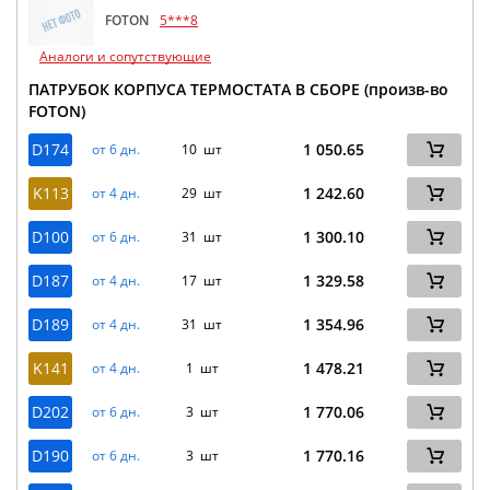
FOTON
5***8
Аналоги и сопутствующие
ПАТРУБОК КОРПУСА ТЕРМОСТАТА В СБОРЕ (произв-во
FOTON)
D174
1 050.65
от 6 дн.
10 шт
K113
1 242.60
от 4 дн.
29 шт
D100
1 300.10
от 6 дн.
31 шт
D187
1 329.58
от 4 дн.
17 шт
D189
1 354.96
от 4 дн.
31 шт
K141
1 478.21
от 4 дн.
1 шт
D202
1 770.06
от 6 дн.
3 шт
D190
1 770.16
от 6 дн.
3 шт