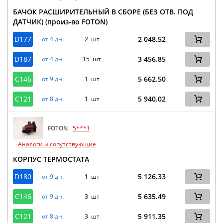
БАЧОК РАСШИРИТЕЛЬНЫЙ В СБОРЕ (БЕЗ ОТВ. ПОД
ДАТЧИК) (произ-во FOTON)
D177
2 048.52
от 4 дн.
2 шт
D187
3 456.85
от 4 дн.
15 шт
C146
5 662.50
от 9 дн.
1 шт
C121
5 940.02
от 8 дн.
1 шт
FOTON
5***1
Аналоги и сопутствующие
КОРПУС ТЕРМОСТАТА
D180
5 126.33
от 9 дн.
1 шт
C146
5 635.49
от 9 дн.
3 шт
C121
5 911.35
от 8 дн.
3 шт