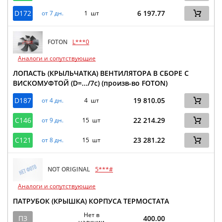
D172
6 197.77
от 7 дн.
1 шт
FOTON
L***0
Аналоги и сопутствующие
ЛОПАСТЬ (КРЫЛЬЧАТКА) ВЕНТИЛЯТОРА В СБОРЕ С
ВИСКОМУФТОЙ (D=.../7c) (произв-во FOTON)
D187
19 810.05
от 4 дн.
4 шт
C146
22 214.29
от 9 дн.
15 шт
C121
23 281.22
от 8 дн.
15 шт
NOT ORIGINAL
5***#
Аналоги и сопутствующие
ПАТРУБОК (КРЫШКА) КОРПУСА ТЕРМОСТАТА
Нет в
ПЗ
400.00
наличии