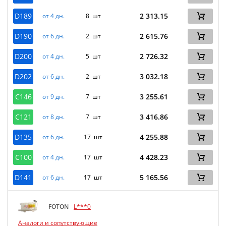
D189
2 313.15
от 4 дн.
8 шт
D190
2 615.76
от 6 дн.
2 шт
D200
2 726.32
от 4 дн.
5 шт
D202
3 032.18
от 6 дн.
2 шт
C146
3 255.61
от 9 дн.
7 шт
C121
3 416.86
от 8 дн.
7 шт
D135
4 255.88
от 6 дн.
17 шт
C100
4 428.23
от 4 дн.
17 шт
D141
5 165.56
от 6 дн.
17 шт
FOTON
L***0
Аналоги и сопутствующие