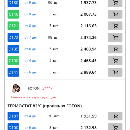
D180
1 937.73
от 9 дн.
96 шт
C146
2 007.73
от 9 дн.
3 шт
C121
2 116.63
от 8 дн.
3 шт
D172
2 374.36
от 7 дн.
98 шт
D135
2 403.94
от 6 дн.
5 шт
C100
2 463.45
от 4 дн.
5 шт
D141
2 889.64
от 6 дн.
5 шт
FOTON
5***7
Аналоги и сопутствующие
ТЕРМОСТАТ 82°C (произв-во FOTON)
D187
1 931.59
от 4 дн.
30 шт
D100
2 132.98
от 6 дн.
8 шт