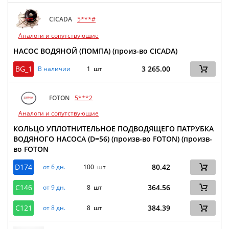
CICADA
5***#
Аналоги и сопутствующие
НАСОС ВОДЯНОЙ (ПОМПА) (произ-во CICADA)
BG_1
3 265.00
В наличии
1 шт
FOTON
5***2
Аналоги и сопутствующие
КОЛЬЦО УПЛОТНИТЕЛЬНОЕ ПОДВОДЯЩЕГО ПАТРУБКА
ВОДЯНОГО НАСОСА (D=56) (произв-во FOTON) (произв-
во FOTON
D174
80.42
от 6 дн.
100 шт
C146
364.56
от 9 дн.
8 шт
C121
384.39
от 8 дн.
8 шт