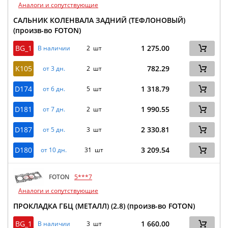
Аналоги и сопутствующие
САЛЬНИК КОЛЕНВАЛА ЗАДНИЙ (ТЕФЛОНОВЫЙ)
(произв-во FOTON)
BG_1
1 275.00
В наличии
2 шт
K105
782.29
от 3 дн.
2 шт
D174
1 318.79
от 6 дн.
5 шт
D181
1 990.55
от 7 дн.
2 шт
D187
2 330.81
от 5 дн.
3 шт
D180
3 209.54
от 10 дн.
31 шт
FOTON
5***7
Аналоги и сопутствующие
ПРОКЛАДКА ГБЦ (МЕТАЛЛ) (2.8) (произв-во FOTON)
BG_1
1 660.00
В наличии
3 шт