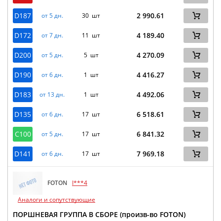
D187
2 990.61
от 5 дн.
30 шт
D172
4 189.40
от 7 дн.
11 шт
D200
4 270.09
от 5 дн.
5 шт
D190
4 416.27
от 6 дн.
1 шт
D183
4 492.06
от 13 дн.
1 шт
D135
6 518.61
от 6 дн.
17 шт
C100
6 841.32
от 5 дн.
17 шт
D141
7 969.18
от 6 дн.
17 шт
FOTON
I***4
Аналоги и сопутствующие
ПОРШНЕВАЯ ГРУППА В СБОРЕ (произв-во FOTON)