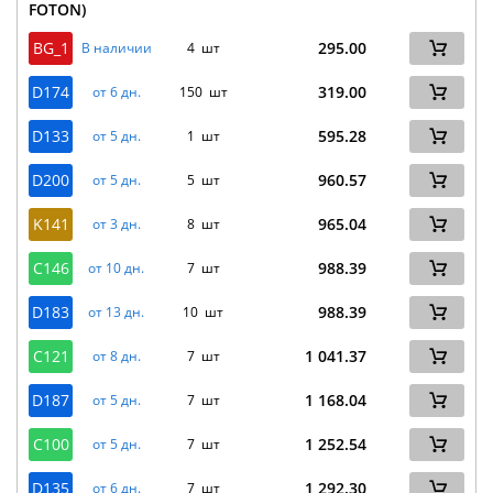
FOTON)
BG_1
295.00
В наличии
4 шт
D174
319.00
от 6 дн.
150 шт
D133
595.28
от 5 дн.
1 шт
D200
960.57
от 5 дн.
5 шт
K141
965.04
от 3 дн.
8 шт
C146
988.39
от 10 дн.
7 шт
D183
988.39
от 13 дн.
10 шт
C121
1 041.37
от 8 дн.
7 шт
D187
1 168.04
от 5 дн.
7 шт
C100
1 252.54
от 5 дн.
7 шт
D135
1 292.30
от 6 дн.
7 шт