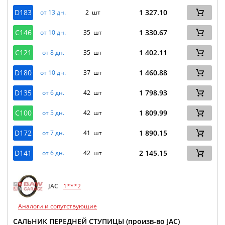
D183
1 327.10
от 13 дн.
2 шт
C146
1 330.67
от 10 дн.
35 шт
C121
1 402.11
от 8 дн.
35 шт
D180
1 460.88
от 10 дн.
37 шт
D135
1 798.93
от 6 дн.
42 шт
C100
1 809.99
от 5 дн.
42 шт
D172
1 890.15
от 7 дн.
41 шт
D141
2 145.15
от 6 дн.
42 шт
JAC
1***2
Аналоги и сопутствующие
САЛЬНИК ПЕРЕДНЕЙ СТУПИЦЫ (произв-во JAC)