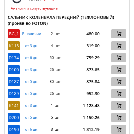
Аналоги и сопутствующие
САЛЬНИК КОЛЕНВАЛА ПЕРЕДНИЙ (ТЕФЛОНОВЫЙ)
(произв-во FOTON)
BG_1
480.00
В наличии
2 шт
K113
319.00
от 3 дн.
4 шт
D174
759.29
от 6 дн.
50 шт
D100
873.65
от 3 дн.
26 шт
D187
875.84
от 5 дн.
30 шт
D189
952.30
от 5 дн.
26 шт
K141
1 128.48
от 3 дн.
1 шт
D200
1 150.26
от 5 дн.
5 шт
D190
1 312.19
от 6 дн.
3 шт