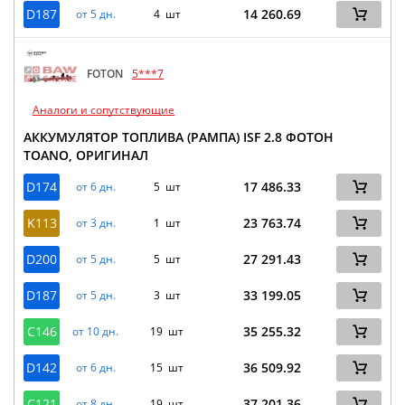
D187
14 260.69
от 5 дн.
4 шт
FOTON
5***7
Аналоги и сопутствующие
АККУМУЛЯТОР ТОПЛИВА (РАМПА) ISF 2.8 ФОТОН
TOANO, ОРИГИНАЛ
D174
17 486.33
от 6 дн.
5 шт
K113
23 763.74
от 3 дн.
1 шт
D200
27 291.43
от 5 дн.
5 шт
D187
33 199.05
от 5 дн.
3 шт
C146
35 255.32
от 10 дн.
19 шт
D142
36 509.92
от 6 дн.
15 шт
C121
37 201.36
от 8 дн.
19 шт