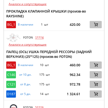
Аналоги и сопутствующие
ПРОКЛАДКА КЛАПАННОЙ КРЫШКИ (произв-во
RAYSHINE)
BG_1
420.00
В наличии
1 шт
FOTON
1***4
Аналоги и сопутствующие
ПАЛЕЦ (ОСЬ) УШКА ПЕРЕДНЕЙ РЕССОРЫ (ЗАДНИЙ
ВЕРХ/НИЗ) (25*125) (произв-во FOTON)
BG_1
460.00
В наличии
10 шт
C146
962.34
от 10 дн.
175 шт
C121
972.78
от 8 дн.
175 шт
D187
1 324.61
от 5 дн.
14 шт
FOTON
5***6