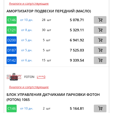
Аналоги и сопутствующие
АМОРТИЗАТОР ПОДВЕСКИ ПЕРЕДНИЙ (МАСЛО)
C146
5 078.71
от 10 дн.
28 шт
C121
5 329.11
от 8 дн.
30 шт
D200
6 941.92
от 5 дн.
5 шт
D187
7 525.03
от 5 дн.
5 шт
D142
9 339.54
от 6 дн.
15 шт
FOTON
L***0
Аналоги и сопутствующие
БЛОК УПРАВЛЕНИЯ ДАТЧИКАМИ ПАРКОВКИ ФОТОН
(FOTON) 1065
C146
5 164.81
от 10 дн.
2 шт