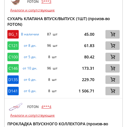
FOTON
5***3
Аналоги и сопутствующие
СУХАРЬ КЛАПАНА ВПУСК/ВЫПУСК (1ШТ) (произв-во
FOTON)
BG_1
45.00
В наличии
87 шт
C121
61.83
от 8 дн.
96 шт
C100
80.42
от 5 дн.
8 шт
C146
173.31
от 10 дн.
96 шт
D135
229.70
от 6 дн.
8 шт
D141
1 506.71
от 6 дн.
8 шт
FOTON
4***4
Аналоги и сопутствующие
ПРОКЛАДКА ВПУСКНОГО КОЛЛЕКТОРА (произв-во