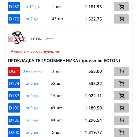
D180
1 181.95
от 10 дн.
1 шт
D172
1 522.75
от 7 дн.
143 шт
FOTON
5***3
Аналоги и сопутствующие
ПРОКЛАДКА ТЕПЛООБМЕННИКА (произв-во FOTON)
BG_1
555.00
В наличии
3 шт
D174
535.22
от 6 дн.
55 шт
D187
1 022.11
от 5 дн.
14 шт
D100
1 189.50
от 3 дн.
49 шт
D189
1 296.54
от 5 дн.
49 шт
D200
1 319.77
от 5 дн.
5 шт