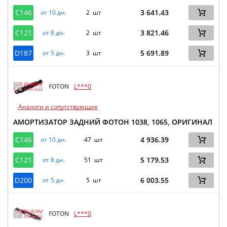
C146
3 641.43
от 10 дн.
2 шт
C121
3 821.46
от 8 дн.
2 шт
D187
5 691.89
от 5 дн.
3 шт
FOTON
L***0
Аналоги и сопутствующие
АМОРТИЗАТОР ЗАДНИЙ ФОТОН 1038, 1065, ОРИГИНАЛ
C146
4 936.39
от 10 дн.
47 шт
C121
5 179.53
от 8 дн.
51 шт
D200
6 003.55
от 5 дн.
5 шт
FOTON
L***0