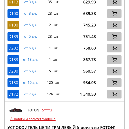
K113
629.93
от 3 дн.
35 шт
D100
689.38
от 3 дн.
28 шт
K100
745.23
от 5 дн.
2 шт
D189
751.43
от 5 дн.
28 шт
D202
758.63
от 6 дн.
1 шт
D183
867.73
от 13 дн.
1 шт
D200
960.57
от 5 дн.
5 шт
D180
984.03
от 10 дн.
125 шт
D172
1 340.53
от 7 дн.
126 шт
FOTON
5***3
Аналоги и сопутствующие
УСПОКОИТЕЛЬ ЦЕПИ ГРМ ЛЕВЫЙ (произв-во FOTON)