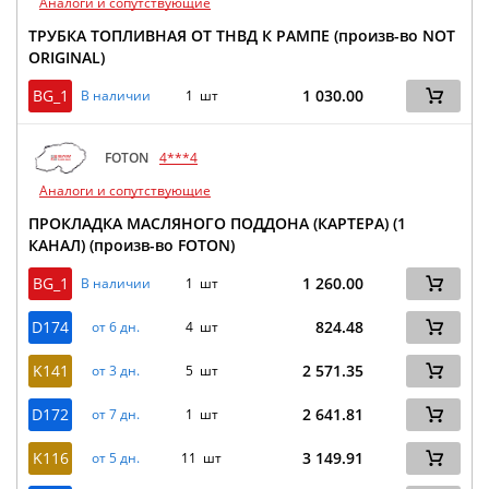
Аналоги и сопутствующие
ТРУБКА ТОПЛИВНАЯ ОТ ТНВД К РАМПЕ (произв-во NOT
ORIGINAL)
BG_1
1 030.00
В наличии
1 шт
FOTON
4***4
Аналоги и сопутствующие
ПРОКЛАДКА МАСЛЯНОГО ПОДДОНА (КАРТЕРА) (1
КАНАЛ) (произв-во FOTON)
BG_1
1 260.00
В наличии
1 шт
D174
824.48
от 6 дн.
4 шт
K141
2 571.35
от 3 дн.
5 шт
D172
2 641.81
от 7 дн.
1 шт
K116
3 149.91
от 5 дн.
11 шт