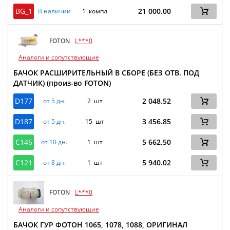
BG_1
21 000.00
В наличии
1 компл
FOTON
L***0
Аналоги и сопутствующие
БАЧОК РАСШИРИТЕЛЬНЫЙ В СБОРЕ (БЕЗ ОТВ. ПОД
ДАТЧИК) (произ-во FOTON)
D177
2 048.52
от 5 дн.
2 шт
D187
3 456.85
от 5 дн.
15 шт
C146
5 662.50
от 10 дн.
1 шт
C121
5 940.02
от 8 дн.
1 шт
FOTON
L***0
Аналоги и сопутствующие
БАЧОК ГУР ФОТОН 1065, 1078, 1088, ОРИГИНАЛ