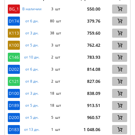
BG_1
550.00
В наличии
3 шт
D174
379.76
от 6 дн.
80 шт
K113
759.60
от 3 дн.
38 шт
K100
762.42
от 5 дн.
3 шт
C146
783.93
от 10 дн.
2 шт
D202
814.08
от 6 дн.
3 шт
C121
827.06
от 8 дн.
2 шт
D100
838.09
от 3 дн.
18 шт
D189
913.51
от 5 дн.
18 шт
D200
960.57
от 5 дн.
5 шт
D183
1 048.06
от 13 дн.
1 шт