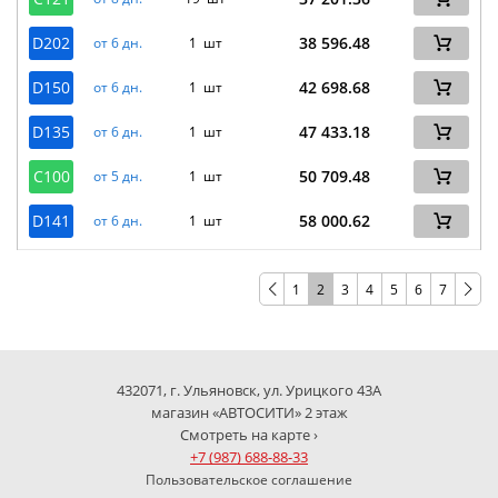
D202
38 596.48
от 6 дн.
1 шт
D150
42 698.68
от 6 дн.
1 шт
D135
47 433.18
от 6 дн.
1 шт
C100
50 709.48
от 5 дн.
1 шт
D141
58 000.62
от 6 дн.
1 шт
1
2
3
4
5
6
7
432071, г. Ульяновск, ул. Урицкого 43А
магазин «АВТОСИТИ» 2 этаж
Смотреть на карте ›
+7 (987) 688-88-33
Пользовательское соглашение