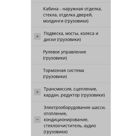
Кабина - наружная отделка,
стекла, отделка дверей,
молдинги (грузовики)
Подвеска, мосты, колеса и
диски (грузовики)
Рулевое управление
(грузовики)
Тормозная система
(грузовики)
Трансмиссия, сцепление,
кардан, редуктор (грузовики)
Электрооборудование шасси,
отопление,
кондиционирование,
стеклоочиститель, аудио
(грузовики)