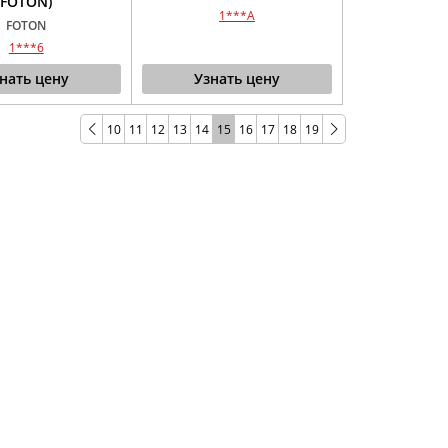
FOTON)
1***A
FOTON
1***6
нать цену
Узнать цену
10
11
12
13
14
15
16
17
18
19