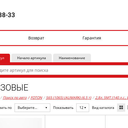
88-33
Возврат
Гарантия
кул
Начало артикула
Наименование
УЗОВЫЕ
/
Поиск по авто
/
FOTON
/
S65 (1065) (AUMARK) (6.5 т)
/
2,8л. 5MT (140 л.с.,
Вид каталога
вать по
Выберите...
Показывать
12