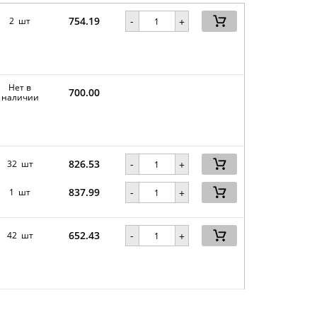
754.19
-
2 шт
+
Нет в
700.00
наличии
826.53
-
32 шт
+
837.99
-
1 шт
+
652.43
-
42 шт
+