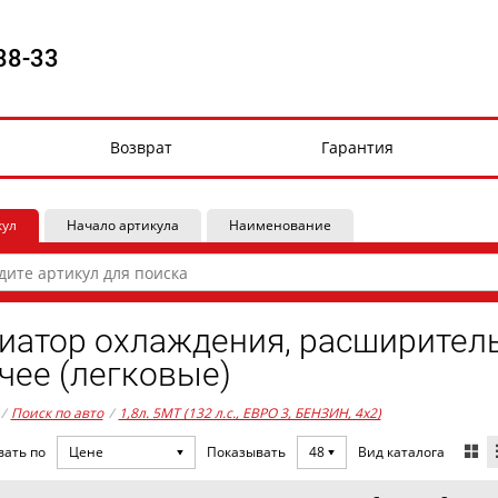
88-33
Возврат
Гарантия
кул
Начало артикула
Наименование
иатор охлаждения, расширитель
чее (легковые)
/
Поиск по авто
/
1,8л. 5MT (132 л.с., ЕВРО 3, БЕНЗИН, 4x2)
Вид каталога
вать по
Цене
Показывать
48