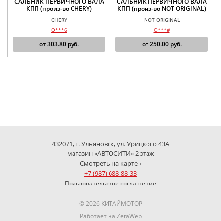
САЛЬНИК ПЕРВИЧНОГО ВАЛА
САЛЬНИК ПЕРВИЧНОГО ВАЛА
КПП (произ-во CHERY)
КПП (произ-во NOT ORIGINAL)
CHERY
NOT ORIGINAL
Q***6
Q***#
от
303.80
руб.
от
250.00
руб.
432071, г. Ульяновск, ул. Урицкого 43А
магазин «АВТОСИТИ» 2 этаж
Смотреть на карте ›
+7 (987) 688-88-33
Пользовательское соглашение
© 2026 КИТАЙМОТОР
Работает на
ZetaWeb