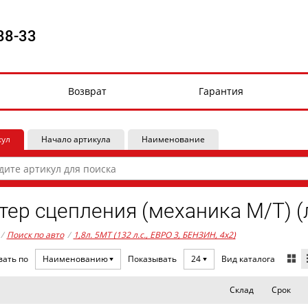
88-33
Возврат
Гарантия
кул
Начало артикула
Наименование
тер сцепления (механика М/Т) 
/
Поиск по авто
/
1,8л. 5MT (132 л.с., ЕВРО 3, БЕНЗИН, 4x2)
Вид каталога
вать по
Наименованию
Показывать
24
Склад
Срок