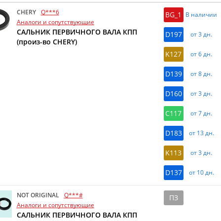
CHERY
Q***6
BG_1
В наличии
Аналоги и сопутствующие
САЛЬНИК ПЕРВИЧНОГО ВАЛА КПП
D197
от 3 дн.
(произ-во CHERY)
K127
от 6 дн.
D139
от 8 дн.
D160
от 3 дн.
C117
от 7 дн.
D183
от 13 дн.
K113
от 3 дн.
D137
от 10 дн.
NOT ORIGINAL
Q***#
ПЗ
Аналоги и сопутствующие
САЛЬНИК ПЕРВИЧНОГО ВАЛА КПП