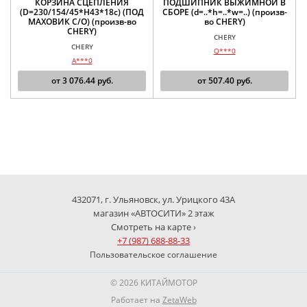
КОРЗИНА СЦЕПЛЕНИЯ
ПОДШИПНИК ВЫЖИМНОЙ В
(D=230/154/45*H43*18с) (ПОД
СБОРЕ (d=..*h=..*w=..) (произв-
МАХОВИК С/О) (произв-во
во CHERY)
CHERY)
CHERY
CHERY
Q***0
A***0
от
3 076.44
руб.
от
507.40
руб.
432071, г. Ульяновск, ул. Урицкого 43А
магазин «АВТОСИТИ» 2 этаж
Смотреть на карте ›
+7 (987) 688-88-33
Пользовательское соглашение
© 2026 КИТАЙМОТОР
Работает на
ZetaWeb