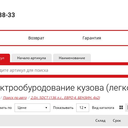
88-33
Возврат
Гарантия
кул
Начало артикула
Наименование
ктрообуродование кузова (легк
/
Поиск по авто
/
2,0л. 5DCT (136 л.с., ЕВРО 4, БЕНЗИН, 4x2)
Вид каталога
вать по
Цене
Показывать
12
Склад
Срок