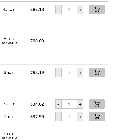
686.18
-
43 шт
+
Нет в
700.00
наличии
754.19
-
3 шт
+
834.62
-
32 шт
+
837.99
-
1 шт
+
Нет в
наличии