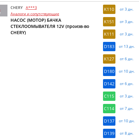
CHERY
A***3
K110
от 3 дн.
Аналоги и сопутствующие
НАСОС (МОТОР) БАЧКА
K151
от 3 дн.
СТЕКЛООМЫВАТЕЛЯ 12V (произв-во
CHERY)
K111
от 3 дн.
D183
от 13 дн.
K127
от 6 дн.
D180
от 10 дн.
D142
от 6 дн.
C115
от 3 дн.
C114
от 7 дн.
D137
от 10 дн.
D139
от 8 дн.