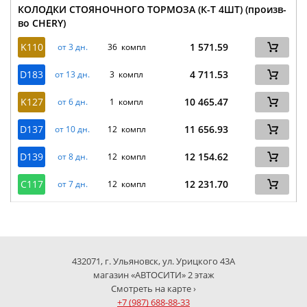
КОЛОДКИ СТОЯНОЧНОГО ТОРМОЗА (К-Т 4ШТ) (произв-
во CHERY)
K110
1 571.59
от 3 дн.
36 компл
D183
4 711.53
от 13 дн.
3 компл
K127
10 465.47
от 6 дн.
1 компл
D137
11 656.93
от 10 дн.
12 компл
D139
12 154.62
от 8 дн.
12 компл
C117
12 231.70
от 7 дн.
12 компл
432071, г. Ульяновск, ул. Урицкого 43А
магазин «АВТОСИТИ» 2 этаж
Смотреть на карте ›
+7 (987) 688-88-33