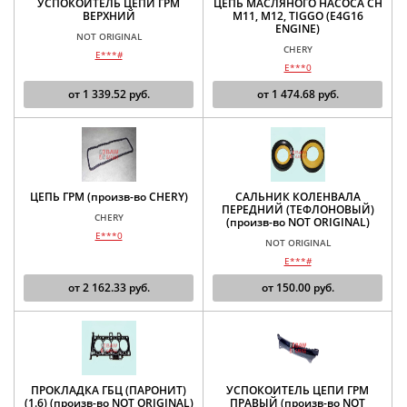
УСПОКОИТЕЛЬ ЦЕПИ ГРМ
ЦЕПЬ МАСЛЯНОГО НАСОСА CH
ВЕРХНИЙ
M11, M12, TIGGO (E4G16
ENGINE)
NOT ORIGINAL
CHERY
E***#
E***0
от
1 339.52
руб.
от
1 474.68
руб.
ЦЕПЬ ГРМ (произв-во CHERY)
САЛЬНИК КОЛЕНВАЛА
ПЕРЕДНИЙ (ТЕФЛОНОВЫЙ)
CHERY
(произв-во NOT ORIGINAL)
E***0
NOT ORIGINAL
E***#
от
2 162.33
руб.
от
150.00
руб.
ПРОКЛАДКА ГБЦ (ПАРОНИТ)
УСПОКОИТЕЛЬ ЦЕПИ ГРМ
(1.6) (произв-во NOT ORIGINAL)
ПРАВЫЙ (произв-во NOT