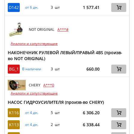
D142
1 577.41
от 6 дн.
3 шт
NOT ORIGINAL
A***#
Аналоги и сопутствующие
НАКОНЕЧНИК РУЛЕВОЙ ЛЕВЫЙ/ПРАВЫЙ 4BS (произв-
во NOT ORIGINAL)
BG_1
660.00
В наличии
3 шт
CHERY
A***0
Аналоги и сопутствующие
НАСОС ГИДРОУСИЛИТЕЛЯ (произв-во CHERY)
K116
6 306.20
от 4 дн.
5 шт
K113
6 338.44
от 4 дн.
2 шт