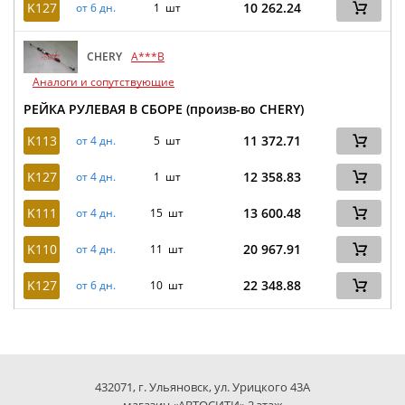
K127
10 262.24
от 6 дн.
1 шт
CHERY
A***B
Аналоги и сопутствующие
РЕЙКА РУЛЕВАЯ В СБОРЕ (произв-во CHERY)
K113
11 372.71
от 4 дн.
5 шт
K127
12 358.83
от 4 дн.
1 шт
K111
13 600.48
от 4 дн.
15 шт
K110
20 967.91
от 4 дн.
11 шт
K127
22 348.88
от 6 дн.
10 шт
432071, г. Ульяновск, ул. Урицкого 43А