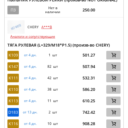
Нет в
ПЗ
250.00
наличии
CHERY
A***B
Аналоги и сопутствующие
ТЯГА РУЛЕВАЯ (L=329/M18*P1.5) (произв-во CHERY)
K109
501.27
от 4 дн.
1 шт
K147
507.94
от 4 дн.
82 шт
K111
532.31
от 4 дн.
42 шт
K110
586.20
от 4 дн.
38 шт
K113
610.25
от 4 дн.
11 шт
D183
742.42
от 13 дн.
2 шт
K116
908.28
от 4 дн.
10 шт