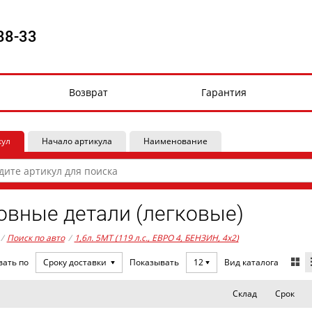
88-33
Возврат
Гарантия
кул
Начало артикула
Наименование
овные детали (легковые)
/
Поиск по авто
/
1,6л. 5MT (119 л.с., ЕВРО 4, БЕНЗИН, 4x2)
Вид каталога
вать по
Сроку доставки
Показывать
12
Склад
Срок