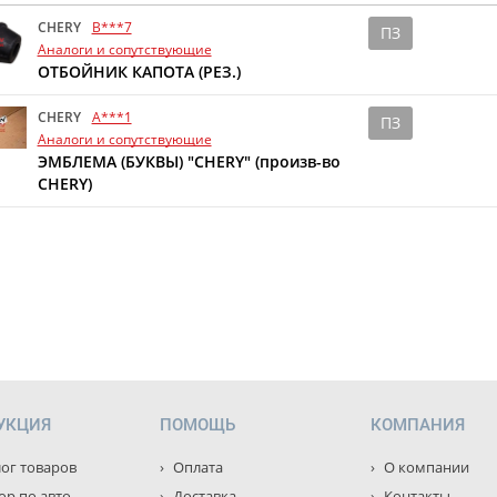
CHERY
B***7
ПЗ
Аналоги и сопутствующие
ОТБОЙНИК КАПОТА (РЕЗ.)
CHERY
A***1
ПЗ
Аналоги и сопутствующие
ЭМБЛЕМА (БУКВЫ) "CHERY" (произв-во
CHERY)
УКЦИЯ
ПОМОЩЬ
КОМПАНИЯ
ог товаров
Оплата
О компании
р по авто
Доставка
Контакты