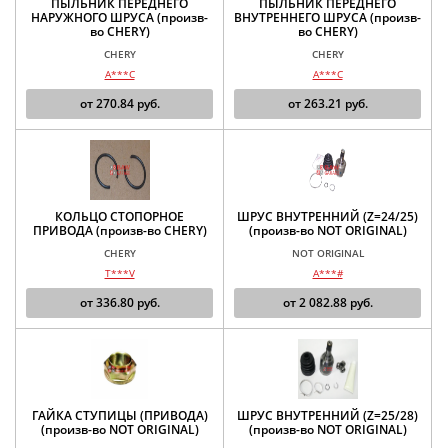
ПЫЛЬНИК ПЕРЕДНЕГО
ПЫЛЬНИК ПЕРЕДНЕГО
НАРУЖНОГО ШРУСА (произв-
ВНУТРЕННЕГО ШРУСА (произв-
во CHERY)
во CHERY)
CHERY
CHERY
A***C
A***C
от
270.84
руб.
от
263.21
руб.
КОЛЬЦО СТОПОРНОЕ
ШРУС ВНУТРЕННИЙ (Z=24/25)
ПРИВОДА (произв-во CHERY)
(произв-во NOT ORIGINAL)
CHERY
NOT ORIGINAL
T***V
A***#
от
336.80
руб.
от
2 082.88
руб.
ГАЙКА СТУПИЦЫ (ПРИВОДА)
ШРУС ВНУТРЕННИЙ (Z=25/28)
(произв-во NOT ORIGINAL)
(произв-во NOT ORIGINAL)