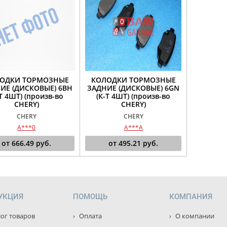
ОДКИ ТОРМОЗНЫЕ
КОЛОДКИ ТОРМОЗНЫЕ
ИЕ (ДИСКОВЫЕ) 6BH
ЗАДНИЕ (ДИСКОВЫЕ) 6GN
-Т 4ШТ) (произв-во
(К-Т 4ШТ) (произв-во
CHERY)
CHERY)
CHERY
CHERY
A***0
A***A
от
666.49
руб.
от
495.21
руб.
УКЦИЯ
ПОМОЩЬ
КОМПАНИЯ
ог товаров
Оплата
О компании