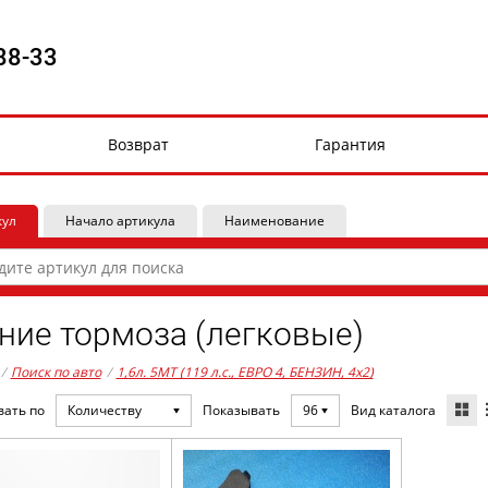
88-33
Возврат
Гарантия
кул
Начало артикула
Наименование
ние тормоза (легковые)
/
Поиск по авто
/
1,6л. 5MT (119 л.с., ЕВРО 4, БЕНЗИН, 4x2)
Вид каталога
вать по
Количеству
Показывать
96