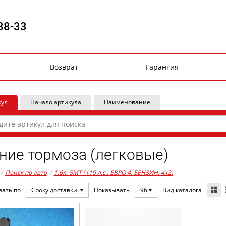
88-33
Возврат
Гарантия
кул
Начало артикула
Наименование
ние тормоза (легковые)
/
Поиск по авто
/
1,6л. 5MT (119 л.с., ЕВРО 4, БЕНЗИН, 4x2)
Вид каталога
вать по
Сроку доставки
Показывать
96