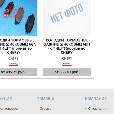
ОДКИ ТОРМОЗНЫЕ
КОЛОДКИ ТОРМОЗНЫЕ
ИЕ (ДИСКОВЫЕ) 6GN
ЗАДНИЕ (ДИСКОВЫЕ) 6BH
-Т 4ШТ) (произв-во
(К-Т 4ШТ) (произв-во
CHERY)
CHERY)
CHERY
CHERY
A***A
A***0
от
495.21
руб.
от
666.49
руб.
УКЦИЯ
ПОМОЩЬ
КОМПАНИЯ
ог товаров
Оплата
О компании