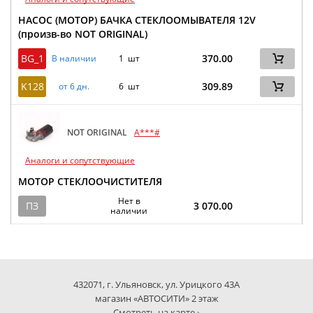
НАСОС (МОТОР) БАЧКА СТЕКЛООМЫВАТЕЛЯ 12V
(произв-во NOT ORIGINAL)
BG_1
370.00
В наличии
1 шт
K128
309.89
от 6 дн.
6 шт
NOT ORIGINAL
A***#
Аналоги и сопутствующие
МОТОР СТЕКЛООЧИСТИТЕЛЯ
Нет в
ПЗ
3 070.00
наличии
432071, г. Ульяновск, ул. Урицкого 43А
магазин «АВТОСИТИ» 2 этаж
Смотреть на карте ›