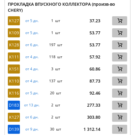
ПРОКЛАДКА ВПУСКНОГО КОЛЛЕКТОРА (произв-во
CHERY)
K127
37.23
от 5 дн.
1 шт
K109
53.77
от 5 дн.
1 шт
K128
53.77
от 6 дн.
197 шт
K111
57.92
от 4 дн.
118 шт
K151
60.86
от 4 дн.
3 шт
K110
87.73
от 4 дн.
137 шт
K116
92.46
от 5 дн.
20 шт
D183
277.33
от 13 дн.
2 шт
K127
303.80
от 6 дн.
2 шт
D139
1 312.14
от 9 дн.
30 шт