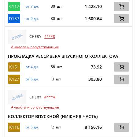
C117
1 428.10
от 7 дн.
30 шт
D137
1 600.64
от 9 дн.
30 шт
CHERY
4***8
Аналоги и сопутствующие
ПРОКЛАДКА РЕССИВЕРА ВПУСКНОГО КОЛЛЕКТОРА
K151
73.92
от 4 дн.
58 шт
K127
303.80
от 6 дн.
3 шт
CHERY
4***4
Аналоги и сопутствующие
КОЛЛЕКТОР ВПУСКНОЙ (НИЖНЯЯ ЧАСТЬ)
K116
8 156.16
от 5 дн.
2 шт