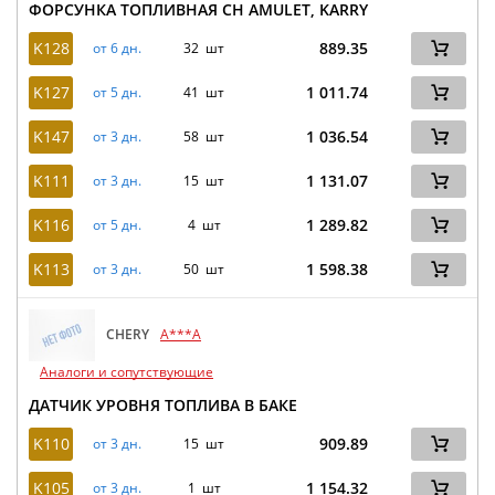
ФОРСУНКА ТОПЛИВНАЯ CH AMULET, KARRY
K128
889.35
от 6 дн.
32 шт
K127
1 011.74
от 5 дн.
41 шт
K147
1 036.54
от 3 дн.
58 шт
K111
1 131.07
от 3 дн.
15 шт
K116
1 289.82
от 5 дн.
4 шт
K113
1 598.38
от 3 дн.
50 шт
CHERY
A***A
Аналоги и сопутствующие
ДАТЧИК УРОВНЯ ТОПЛИВА В БАКЕ
K110
909.89
от 3 дн.
15 шт
K105
1 154.32
от 3 дн.
1 шт