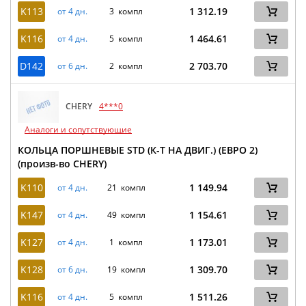
K113
1 312.19
от 4 дн.
3 компл
K116
1 464.61
от 4 дн.
5 компл
D142
2 703.70
от 6 дн.
2 компл
CHERY
4***0
Аналоги и сопутствующие
КОЛЬЦА ПОРШНЕВЫЕ STD (К-Т НА ДВИГ.) (ЕВРО 2)
(произв-во CHERY)
K110
1 149.94
от 4 дн.
21 компл
K147
1 154.61
от 4 дн.
49 компл
K127
1 173.01
от 4 дн.
1 компл
K128
1 309.70
от 6 дн.
19 компл
K116
1 511.26
от 4 дн.
5 компл