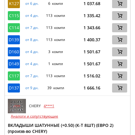
K127
1 037.68
от 6 дн.
6 компл
C115
1 335.42
от 4 дн.
113 компл
C114
1 343.66
от 7 дн.
113 компл
D139
1 400.37
от 8 дн.
113 компл
D160
1 501.67
от 4 дн.
3 компл
D149
1 501.67
от 4 дн.
1 компл
C117
1 516.02
от 7 дн.
113 компл
D137
1 666.16
от 9 дн.
39 компл
CHERY
4***1
Аналоги и сопутствующие
ВКЛАДЫШИ ШАТУННЫЕ (+0.50) (К-Т 8ШТ) (ЕВРО 2)
(произв-во CHERY)