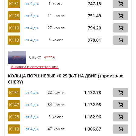
K151
747.15
от 4 дн.
1 компл
K128
751.49
от 6 дн.
11 компл
K110
794.20
от 4 дн.
27 компл
K113
978.01
от 4 дн.
5 компл
CHERY
4***A
Аналоги и сопутствующие
КОЛЬЦА ПОРШНЕВЫЕ +0.25 (К-Т НА ДВИГ.) (произв-во
CHERY)
K151
1 132.78
от 4 дн.
22 компл
K147
1 132.95
от 4 дн.
84 компл
K128
1 182.96
от 6 дн.
3 компл
K110
1 306.87
от 4 дн.
47 компл