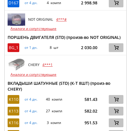
D167
2 998.98
от 4 дн.
4 компл
NOT ORIGINAL
4***#
Аналоги и сопутствующие
ПОРШЕНЬ ДВИГАТЕЛЯ (STD) (произв-во NOT ORIGINAL)
BG_1
2 030.00
от 1 дн.
8 шт
CHERY
4***1
Аналоги и сопутствующие
ВКЛАДЫШИ ШАТУННЫЕ (STD) (К-Т 8ШТ) (произ-во
CHERY)
K110
581.43
от 4 дн.
40 компл
K113
582.02
от 4 дн.
27 компл
K116
951.53
от 4 дн.
3 компл