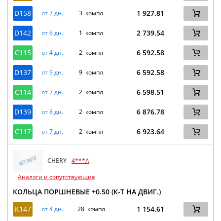
D158
1 927.81
от 7 дн.
3 компл
D142
2 739.54
от 6 дн.
1 компл
C115
6 592.58
от 4 дн.
2 компл
D137
6 592.58
от 9 дн.
9 компл
C114
6 598.51
от 7 дн.
2 компл
D139
6 876.78
от 8 дн.
2 компл
C117
6 923.64
от 7 дн.
2 компл
CHERY
4***A
Аналоги и сопутствующие
КОЛЬЦА ПОРШНЕВЫЕ +0.50 (К-Т НА ДВИГ.)
K147
1 154.61
от 4 дн.
28 компл