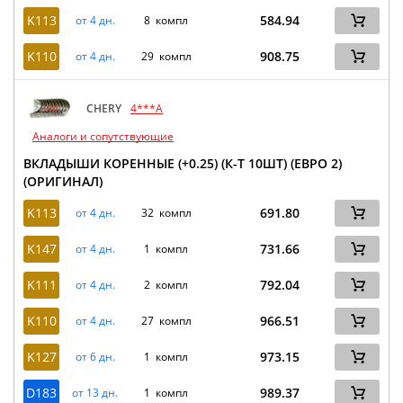
K113
584.94
от 4 дн.
8 компл
K110
908.75
от 4 дн.
29 компл
CHERY
4***A
Аналоги и сопутствующие
ВКЛАДЫШИ КОРЕННЫЕ (+0.25) (К-Т 10ШТ) (ЕВРО 2)
(ОРИГИНАЛ)
K113
691.80
от 4 дн.
32 компл
K147
731.66
от 4 дн.
1 компл
K111
792.04
от 4 дн.
2 компл
K110
966.51
от 4 дн.
27 компл
K127
973.15
от 6 дн.
1 компл
D183
989.37
от 13 дн.
1 компл