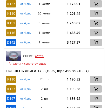
K127
1 173.01
от 4 дн.
1 компл
K110
1 205.44
от 4 дн.
20 компл
K151
1 240.02
от 4 дн.
3 компл
K116
1 468.49
от 4 дн.
1 компл
D142
3 127.57
от 6 дн.
1 компл
CHERY
4***A
Аналоги и сопутствующие
ПОРШЕНЬ ДВИГАТЕЛЯ (+0.25) (произв-во CHERY)
K110
1 190.52
от 4 дн.
20 шт
K127
1 195.38
от 4 дн.
2 шт
D197
1 636.92
от 4 дн.
2 шт