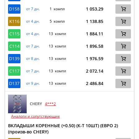
D158
1 053.29
от 7 дн.
1 компл
K116
1 138.85
от 4 дн.
5 компл
C115
1 884.11
от 4 дн.
13 компл
C114
1 896.58
от 7 дн.
13 компл
D139
1 976.59
от 8 дн.
13 компл
C117
2 072.14
от 7 дн.
13 компл
D137
2 486.84
от 9 дн.
13 компл
CHERY
4***2
Аналоги и сопутствующие
ВКЛАДЫШИ КОРЕННЫЕ (+0.50) (К-Т 10ШТ) (ЕВРО 2)
(произв-во CHERY)