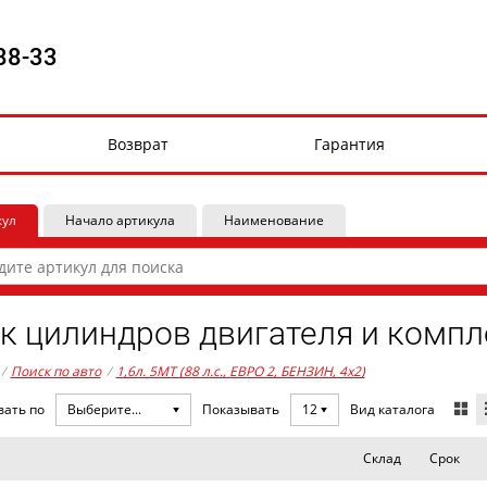
88-33
Возврат
Гарантия
кул
Начало артикула
Наименование
к цилиндров двигателя и комп
/
Поиск по авто
/
1,6л. 5MT (88 л.с., ЕВРО 2, БЕНЗИН, 4x2)
Вид каталога
вать по
Выберите...
Показывать
12
Склад
Срок