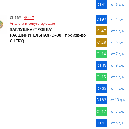
D141
от 6 дн.
CHERY
4***7
D197
от 4 дн.
Аналоги и сопутствующие
ЗАГЛУШКА (ПРОБКА)
K147
от 4 дн.
РАСШИРИТЕЛЬНАЯ (D=38) (произв-во
CHERY)
K128
от 6 дн.
C114
от 7 дн.
D139
от 9 дн.
C115
от 4 дн.
D205
от 4 дн.
D183
от 13 дн.
C117
от 7 дн.
D141
от 6 дн.