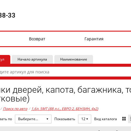
88-33
Возврат
Гарантия
кул
Начало артикула
Наименование
ки дверей, капота, багажника, 
гковые)
/
Поиск по авто
/
1,6л. 5MT (88 л.с., ЕВРО 2, БЕНЗИН, 4x2)
Вид каталога
вать по
Выберите...
Показывать
12