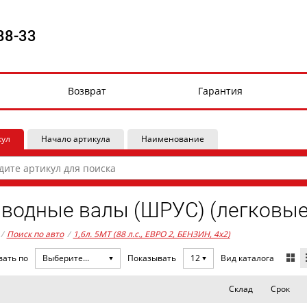
88-33
Возврат
Гарантия
кул
Начало артикула
Наименование
водные валы (ШРУС) (легковые
/
Поиск по авто
/
1,6л. 5MT (88 л.с., ЕВРО 2, БЕНЗИН, 4x2)
Вид каталога
вать по
Выберите...
Показывать
12
Склад
Срок