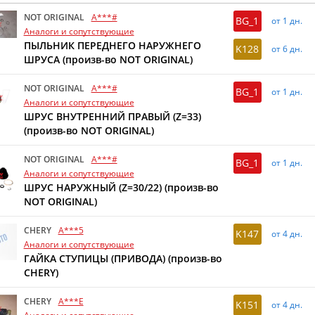
NOT ORIGINAL
A***#
BG_1
от 1 дн.
Аналоги и сопутствующие
ПЫЛЬНИК ПЕРЕДНЕГО НАРУЖНЕГО
K128
от 6 дн.
ШРУСА (произв-во NOT ORIGINAL)
NOT ORIGINAL
A***#
BG_1
от 1 дн.
Аналоги и сопутствующие
ШРУС ВНУТРЕННИЙ ПРАВЫЙ (Z=33)
(произв-во NOT ORIGINAL)
NOT ORIGINAL
A***#
BG_1
от 1 дн.
Аналоги и сопутствующие
ШРУС НАРУЖНЫЙ (Z=30/22) (произв-во
NOT ORIGINAL)
CHERY
A***5
K147
от 4 дн.
Аналоги и сопутствующие
ГАЙКА СТУПИЦЫ (ПРИВОДА) (произв-во
CHERY)
CHERY
A***E
K151
от 4 дн.