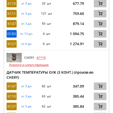
K110
677.79
от 3 дн.
33 шт
K111
759.60
от 3 дн.
121 шт
K147
879.14
от 3 дн.
93 шт
D183
1 094.75
от 13 дн.
4 шт
K127
1 274.91
от 6 дн.
6 шт
CHERY
A***0
Аналоги и сопутствующие
ДАТЧИК ТЕМПЕРАТУРЫ О/Ж (3 КОНТ.) (произв-во
CHERY)
K147
347.09
от 3 дн.
82 шт
K110
385.44
от 3 дн.
63 шт
K127
385.84
от 5 дн.
62 шт