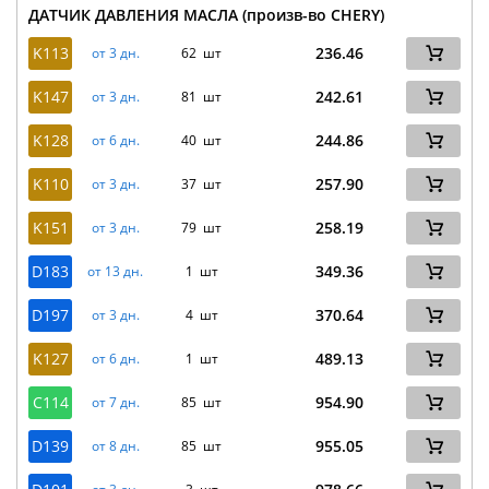
ДАТЧИК ДАВЛЕНИЯ МАСЛА (произв-во CHERY)
K113
236.46
от 3 дн.
62 шт
K147
242.61
от 3 дн.
81 шт
K128
244.86
от 6 дн.
40 шт
K110
257.90
от 3 дн.
37 шт
K151
258.19
от 3 дн.
79 шт
D183
349.36
от 13 дн.
1 шт
D197
370.64
от 3 дн.
4 шт
K127
489.13
от 6 дн.
1 шт
C114
954.90
от 7 дн.
85 шт
D139
955.05
от 8 дн.
85 шт