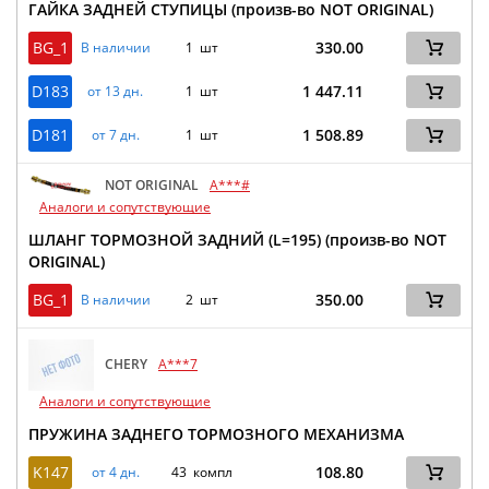
ГАЙКА ЗАДНЕЙ СТУПИЦЫ (произв-во NOT ORIGINAL)
BG_1
330.00
В наличии
1 шт
D183
1 447.11
от 13 дн.
1 шт
D181
1 508.89
от 7 дн.
1 шт
NOT ORIGINAL
A***#
Аналоги и сопутствующие
ШЛАНГ ТОРМОЗНОЙ ЗАДНИЙ (L=195) (произв-во NOT
ORIGINAL)
BG_1
350.00
В наличии
2 шт
CHERY
A***7
Аналоги и сопутствующие
ПРУЖИНА ЗАДНЕГО ТОРМОЗНОГО МЕХАНИЗМА
K147
108.80
от 4 дн.
43 компл