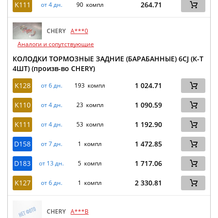
K111
264.71
от 4 дн.
90 компл
CHERY
A***0
Аналоги и сопутствующие
КОЛОДКИ ТОРМОЗНЫЕ ЗАДНИЕ (БАРАБАННЫЕ) 6CJ (К-Т
4ШТ) (произв-во CHERY)
K128
1 024.71
от 6 дн.
193 компл
K110
1 090.59
от 4 дн.
23 компл
K111
1 192.90
от 4 дн.
53 компл
D158
1 472.85
от 7 дн.
1 компл
D183
1 717.06
от 13 дн.
5 компл
K127
2 330.81
от 6 дн.
1 компл
CHERY
A***B