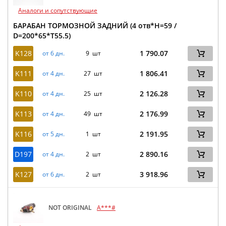
Аналоги и сопутствующие
БАРАБАН ТОРМОЗНОЙ ЗАДНИЙ (4 отв*H=59 /
D=200*65*T55.5)
K128
1 790.07
от 6 дн.
9 шт
K111
1 806.41
от 4 дн.
27 шт
K110
2 126.28
от 4 дн.
25 шт
K113
2 176.99
от 4 дн.
49 шт
K116
2 191.95
от 5 дн.
1 шт
D197
2 890.16
от 4 дн.
2 шт
K127
3 918.96
от 6 дн.
2 шт
NOT ORIGINAL
A***#