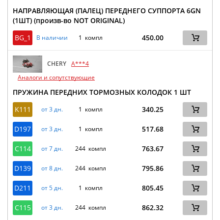
НАПРАВЛЯЮЩАЯ (ПАЛЕЦ) ПЕРЕДНЕГО СУППОРТА 6GN
(1ШТ) (произв-во NOT ORIGINAL)
BG_1
450.00
В наличии
1 компл
CHERY
A***4
Аналоги и сопутствующие
ПРУЖИНА ПЕРЕДНИХ ТОРМОЗНЫХ КОЛОДОК 1 ШТ
K111
340.25
от 3 дн.
1 компл
D197
517.68
от 3 дн.
1 компл
C114
763.67
от 7 дн.
244 компл
D139
795.86
от 8 дн.
244 компл
D211
805.45
от 5 дн.
1 компл
C115
862.32
от 3 дн.
244 компл