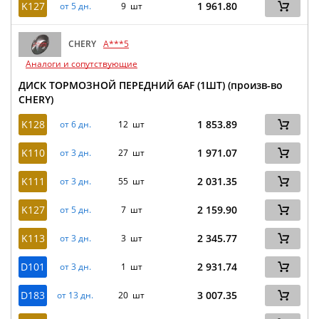
K127
1 961.80
от 5 дн.
9 шт
CHERY
A***5
Аналоги и сопутствующие
ДИСК ТОРМОЗНОЙ ПЕРЕДНИЙ 6AF (1ШТ) (произв-во
CHERY)
K128
1 853.89
от 6 дн.
12 шт
K110
1 971.07
от 3 дн.
27 шт
K111
2 031.35
от 3 дн.
55 шт
K127
2 159.90
от 5 дн.
7 шт
K113
2 345.77
от 3 дн.
3 шт
D101
2 931.74
от 3 дн.
1 шт
D183
3 007.35
от 13 дн.
20 шт