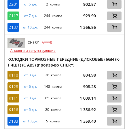
D201
902.87
от 5 дн.
2 компл
C117
929.90
от 7 дн.
244 компл
D137
1 366.86
от 10 дн.
244 компл
CHERY
A***0
Аналоги и сопутствующие
КОЛОДКИ ТОРМОЗНЫЕ ПЕРЕДНИЕ (ДИСКОВЫЕ) 6GN (К-
Т 4ШТ) (С ABS) (произв-во CHERY)
K110
804.98
от 3 дн.
26 компл
K128
908.28
от 6 дн.
148 компл
K111
1 009.14
от 3 дн.
65 компл
K116
1 356.92
от 5 дн.
20 компл
D183
1 359.40
от 13 дн.
5 компл