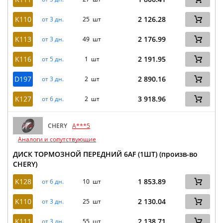
K110
2 126.28
от 3 дн.
25 шт
K113
2 176.99
от 3 дн.
49 шт
K116
2 191.95
от 5 дн.
1 шт
D197
2 890.16
от 3 дн.
2 шт
K127
3 918.96
от 6 дн.
2 шт
CHERY
A***5
Аналоги и сопутствующие
ДИСК ТОРМОЗНОЙ ПЕРЕДНИЙ 6AF (1ШТ) (произв-во
CHERY)
K128
1 853.89
от 6 дн.
10 шт
K110
2 130.04
от 3 дн.
25 шт
K111
2 138.71
от 3 дн.
55 шт