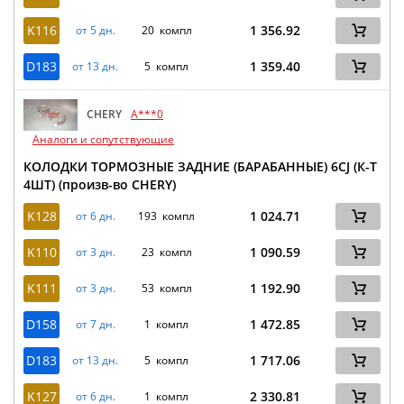
K116
1 356.92
от 5 дн.
20 компл
D183
1 359.40
от 13 дн.
5 компл
CHERY
A***0
Аналоги и сопутствующие
КОЛОДКИ ТОРМОЗНЫЕ ЗАДНИЕ (БАРАБАННЫЕ) 6CJ (К-Т
4ШТ) (произв-во CHERY)
K128
1 024.71
от 6 дн.
193 компл
K110
1 090.59
от 3 дн.
23 компл
K111
1 192.90
от 3 дн.
53 компл
D158
1 472.85
от 7 дн.
1 компл
D183
1 717.06
от 13 дн.
5 компл
K127
2 330.81
от 6 дн.
1 компл