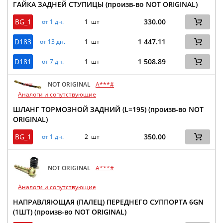
ГАЙКА ЗАДНЕЙ СТУПИЦЫ (произв-во NOT ORIGINAL)
BG_1
330.00
от 1 дн.
1 шт
D183
1 447.11
от 13 дн.
1 шт
D181
1 508.89
от 7 дн.
1 шт
NOT ORIGINAL
A***#
Аналоги и сопутствующие
ШЛАНГ ТОРМОЗНОЙ ЗАДНИЙ (L=195) (произв-во NOT
ORIGINAL)
BG_1
350.00
от 1 дн.
2 шт
NOT ORIGINAL
A***#
Аналоги и сопутствующие
НАПРАВЛЯЮЩАЯ (ПАЛЕЦ) ПЕРЕДНЕГО СУППОРТА 6GN
(1ШТ) (произв-во NOT ORIGINAL)