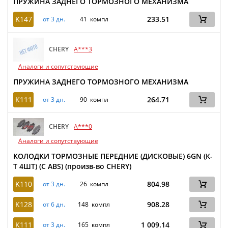
ПРУЖИНА ЗАДНЕГО ТОРМОЗНОГО МЕХАНИЗМА
K147
233.51
от 3 дн.
41 компл
CHERY
A***3
Аналоги и сопутствующие
ПРУЖИНА ЗАДНЕГО ТОРМОЗНОГО МЕХАНИЗМА
K111
264.71
от 3 дн.
90 компл
CHERY
A***0
Аналоги и сопутствующие
КОЛОДКИ ТОРМОЗНЫЕ ПЕРЕДНИЕ (ДИСКОВЫЕ) 6GN (К-
Т 4ШТ) (С ABS) (произв-во CHERY)
K110
804.98
от 3 дн.
26 компл
K128
908.28
от 6 дн.
148 компл
K111
1 009.14
от 3 дн.
165 компл