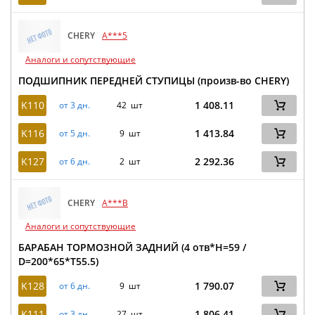
CHERY
A***5
Аналоги и сопутствующие
ПОДШИПНИК ПЕРЕДНЕЙ СТУПИЦЫ (произв-во CHERY)
K110
1 408.11
от 3 дн.
42 шт
K116
1 413.84
от 5 дн.
9 шт
K127
2 292.36
от 6 дн.
2 шт
CHERY
A***B
Аналоги и сопутствующие
БАРАБАН ТОРМОЗНОЙ ЗАДНИЙ (4 отв*H=59 /
D=200*65*T55.5)
K128
1 790.07
от 6 дн.
9 шт
K111
1 806.41
от 3 дн.
27 шт