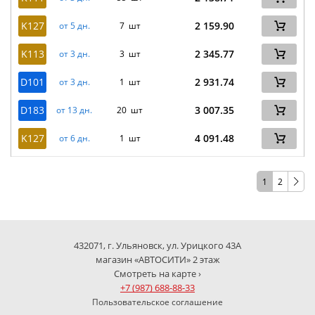
K127
2 159.90
от 5 дн.
7 шт
K113
2 345.77
от 3 дн.
3 шт
D101
2 931.74
от 3 дн.
1 шт
D183
3 007.35
от 13 дн.
20 шт
K127
4 091.48
от 6 дн.
1 шт
1
2
432071, г. Ульяновск, ул. Урицкого 43А
магазин «АВТОСИТИ» 2 этаж
Смотреть на карте ›
+7 (987) 688-88-33
Пользовательское соглашение