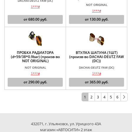
DACHAI-DEUTZ FAW (DC)
NOT ORIGINAL
1***#
1***#
от
680.00
руб.
от
130.00
руб.
ПРОБКА РАДИАТОРА
ВТУЛКА ШАТУНА (1ШТ)
(d=59/38*0.9bar) (произв-во
(произв-во DACHAI-DEUTZ FAW
NOT ORIGINAL)
(DC))
NOT ORIGINAL
DACHAI-DEUTZ FAW (DC)
1***#
1***#
от
290.00
руб.
от
365.00
руб.
1
2
3
4
5
6
432071, г. Ульяновск, ул. Урицкого 43А
магазин «АВТОСИТИ» 2 этаж