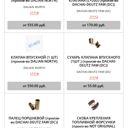
(произв-во DALIAN NORTH)
КЛАПАНА (L=200) (произв-во
DACHAI-DEUTZ FAW (DC))
DALIAN NORTH
DACHAI-DEUTZ FAW (DC)
1***#
1***2
от
555.00
руб.
от
170.00
руб.
КЛАПАН ВПУСКНОЙ (1 ШТ)
СУХАРЬ КЛАПАНА ВПУСКНОГО
(произв-во DALIAN NORTH)
(1ШТ.) (произв-во DACHAI-
DEUTZ FAW (DC))
DALIAN NORTH
DACHAI-DEUTZ FAW (DC)
1***#
1***#
от
550.00
руб.
от
55.00
руб.
ПАЛЕЦ ПОРШНЕВОЙ (произв-
СКОБА КРЕПЛЕНИЯ
во DACHAI-DEUTZ FAW (DC))
ТОПЛИВНОЙ ФОРСУНКИ
(произ-во NOT ORIGINAL)