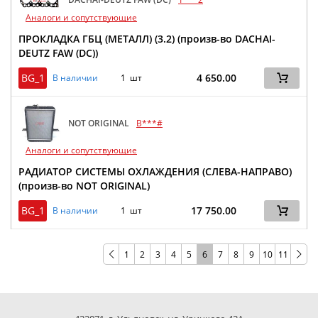
Аналоги и сопутствующие
ПРОКЛАДКА ГБЦ (МЕТАЛЛ) (3.2) (произв-во DACHAI-
DEUTZ FAW (DC))
BG_1
4 650.00
В наличии
1 шт
NOT ORIGINAL
B***#
Аналоги и сопутствующие
РАДИАТОР СИСТЕМЫ ОХЛАЖДЕНИЯ (СЛЕВА-НАПРАВО)
(произв-во NOT ORIGINAL)
BG_1
17 750.00
В наличии
1 шт
1
2
3
4
5
6
7
8
9
10
11