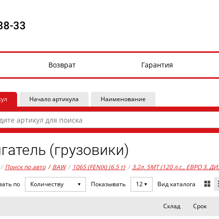
88-33
Возврат
Гарантия
кул
Начало артикула
Наименование
гатель (грузовики)
/
Поиск по авто
/
BAW
/
1065 (FENIX) (6.5 т)
/
3,2л. 5MT (120 л.с., ЕВРО 3, ДИ
Вид каталога
вать по
Количеству
Показывать
12
Склад
Срок