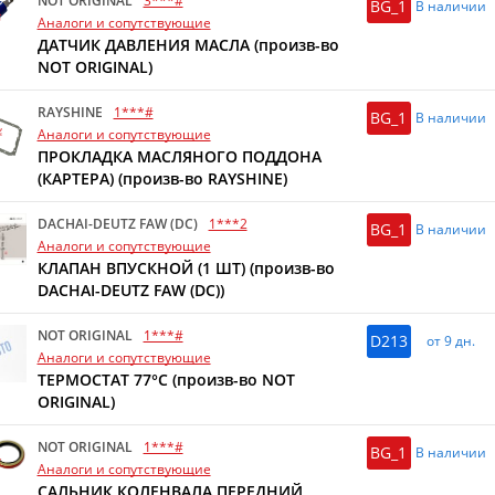
NOT ORIGINAL
3***#
BG_1
В наличии
Аналоги и сопутствующие
ДАТЧИК ДАВЛЕНИЯ МАСЛА (произв-во
NOT ORIGINAL)
RAYSHINE
1***#
BG_1
В наличии
Аналоги и сопутствующие
ПРОКЛАДКА МАСЛЯНОГО ПОДДОНА
(КАРТЕРА) (произв-во RAYSHINE)
DACHAI-DEUTZ FAW (DC)
1***2
BG_1
В наличии
Аналоги и сопутствующие
КЛАПАН ВПУСКНОЙ (1 ШТ) (произв-во
DACHAI-DEUTZ FAW (DC))
NOT ORIGINAL
1***#
D213
от 9 дн.
Аналоги и сопутствующие
ТЕРМОСТАТ 77°C (произв-во NOT
ORIGINAL)
NOT ORIGINAL
1***#
BG_1
В наличии
Аналоги и сопутствующие
САЛЬНИК КОЛЕНВАЛА ПЕРЕДНИЙ