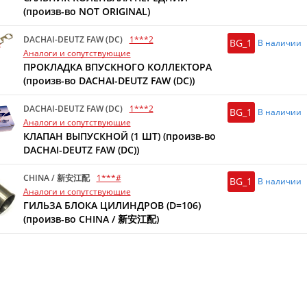
(произв-во NOT ORIGINAL)
DACHAI-DEUTZ FAW (DC)
1***2
BG_1
В наличии
Аналоги и сопутствующие
ПРОКЛАДКА ВПУСКНОГО КОЛЛЕКТОРА
(произв-во DACHAI-DEUTZ FAW (DC))
DACHAI-DEUTZ FAW (DC)
1***2
BG_1
В наличии
Аналоги и сопутствующие
КЛАПАН ВЫПУСКНОЙ (1 ШТ) (произв-во
DACHAI-DEUTZ FAW (DC))
CHINA / 新安江配
1***#
BG_1
В наличии
Аналоги и сопутствующие
ГИЛЬЗА БЛОКА ЦИЛИНДРОВ (D=106)
(произв-во CHINA / 新安江配)