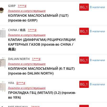
GXRP
1***#
BG_1
В наличии
Аналоги и сопутствующие
КОЛПАЧОК МАСЛОСЪЕМНЫЙ (1ШТ)
(произв-во GXRP)
CHINA / 南昌
1***#
BG_1
В наличии
Аналоги и сопутствующие
КЛАПАН (ДИАФРАГМА) РЕЦИРКУЛЯЦИИ
КАРТЕРНЫХ ГАЗОВ (произв-во CHINA /
南昌)
DALIAN NORTH
1***#
BG_1
В наличии
Аналоги и сопутствующие
КОЛПАЧОК МАСЛОСЪЕМНЫЙ (К-Т 8ШТ)
(произв-во DALIAN NORTH)
YIFA
B***#
BG_1
В наличии
Аналоги и сопутствующие
ПРОКЛАДКА ГБЦ (МЕТАЛЛ) (3.2) (произв-
во YIFA)