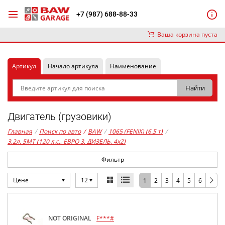
+7 (987) 688-88-33
Ваша корзина пуста
Артикул
Начало артикула
Наименование
Двигатель (грузовики)
Главная
/
Поиск по авто
/
BAW
/
1065 (FENIX) (6.5 т)
/
3,2л. 5MT (120 л.с., ЕВРО 3, ДИЗЕЛЬ, 4x2)
Фильтр
Цене
12
1
2
3
4
5
6
NOT ORIGINAL
F***#