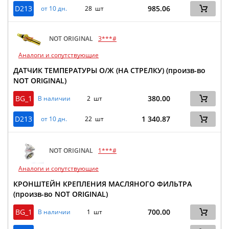
D213
985.06
от 10 дн.
28 шт
NOT ORIGINAL
3***#
Аналоги и сопутствующие
ДАТЧИК ТЕМПЕРАТУРЫ О/Ж (НА СТРЕЛКУ) (произв-во
NOT ORIGINAL)
BG_1
380.00
В наличии
2 шт
D213
1 340.87
от 10 дн.
22 шт
NOT ORIGINAL
1***#
Аналоги и сопутствующие
КРОНШТЕЙН КРЕПЛЕНИЯ МАСЛЯНОГО ФИЛЬТРА
(произв-во NOT ORIGINAL)
BG_1
700.00
В наличии
1 шт