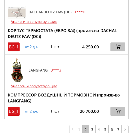
DACHAI-DEUTZ FAW (DC)
1***D
Аналоги и сопутствующие
КОРПУС ТЕРМОСТАТА (ЕВРО 3/4) (произв-во DACHAI-
DEUTZ FAW (DC))
BG_1
4 250.00
от 2 дн.
1 шт
LANGFANG
3***#
Аналоги и сопутствующие
КОМПРЕССОР ВОЗДУШНЫЙ ТОРМОЗНОЙ (произв-во
LANGFANG)
BG_1
20 700.00
от 2 дн.
1 шт
1
2
3
4
5
6
7