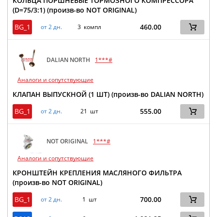
КОЛЬЦА ПОРШНЕВЫЕ ТОРМОЗНОГО КОМПРЕССОРА
(D=75/3:1) (произв-во NOT ORIGINAL)
BG_1
460.00
от 2 дн.
3 компл
DALIAN NORTH
1***#
Аналоги и сопутствующие
КЛАПАН ВЫПУСКНОЙ (1 ШТ) (произв-во DALIAN NORTH)
BG_1
555.00
от 2 дн.
21 шт
NOT ORIGINAL
1***#
Аналоги и сопутствующие
КРОНШТЕЙН КРЕПЛЕНИЯ МАСЛЯНОГО ФИЛЬТРА
(произв-во NOT ORIGINAL)
BG_1
700.00
от 2 дн.
1 шт