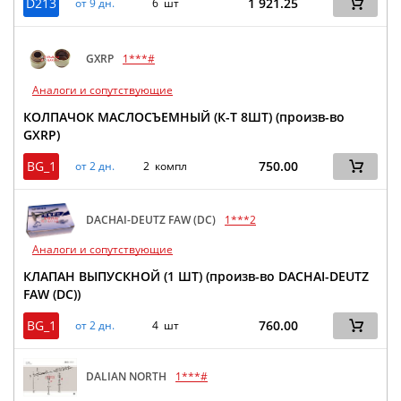
D213
1 921.25
от 9 дн.
6 шт
GXRP
1***#
Аналоги и сопутствующие
КОЛПАЧОК МАСЛОСЪЕМНЫЙ (К-Т 8ШТ) (произв-во
GXRP)
BG_1
750.00
от 2 дн.
2 компл
DACHAI-DEUTZ FAW (DC)
1***2
Аналоги и сопутствующие
КЛАПАН ВЫПУСКНОЙ (1 ШТ) (произв-во DACHAI-DEUTZ
FAW (DC))
BG_1
760.00
от 2 дн.
4 шт
DALIAN NORTH
1***#