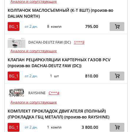
Аналоги и сопутствующие
КОЛПАЧОК МАСЛОСЪЕМНЫЙ (К-Т 8ШТ) (произв-во
DALIAN NORTH)
BG_1
795.00
от 2 дн.
8 компл
DACHAI-DEUTZ FAW (DC)
1***9
Аналоги и сопутствующие
КЛАПАН РЕЦИРКУЛЯЦИИ КАРТЕРНЫХ ГАЗОВ PCV
(произв-во DACHAI-DEUTZ FAW (DC))
BG_1
810.00
от 2 дн.
1 шт
RAYSHINE
C***#
Аналоги и сопутствующие
КОМПЛЕКТ ПРОКЛАДОК ДВИГАТЕЛЯ (ПОЛНЫЙ)
(ПРОКЛАДКА ГБЦ МЕТАЛЛ) (произв-во RAYSHINE)
BG_1
3 800.00
от 2 дн.
1 компл