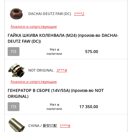
DACHAI-DEUTZ FAW (DC)
1***2
Аналоги и сопутствующие
ГАЙКА ШКИВА КОЛЕНВАЛА (M24) (произв-во DACHAI-
DEUTZ FAW (DC))
Нет в
ПЗ
575.00
наличии
NOT ORIGINAL
3***#
Аналоги и сопутствующие
ГЕНЕРАТОР В СБОРЕ (14V/55A) (произв-во NOT
ORIGINAL)
Нет в
ПЗ
17 350.00
наличии
CHINA / 新安江配
1***#