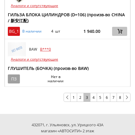
Аналоги и сопутствующие
ГИЛЬЗА БЛОКА ЦИЛИНДРОВ (D=106) (произв-во CHINA
/ 新安江配)
BG_1
1 940.00
В наличии
4 шт
BAW
B***0
Аналоги и сопутствующие
ГЛУШИТЕЛЬ (БОЧКА) (произв-во BAW)
Нет в
ПЗ
наличии
1
2
3
4
5
6
7
8
432071, г. Ульяновск, ул. Урицкого 43А
магазин «АВТОСИТИ» 2 этаж