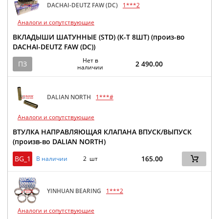
DACHAI-DEUTZ FAW (DC)
1***2
Аналоги и сопутствующие
ВКЛАДЫШИ ШАТУННЫЕ (STD) (К-Т 8ШТ) (произ-во
DACHAI-DEUTZ FAW (DC))
Нет в
ПЗ
2 490.00
наличии
DALIAN NORTH
1***#
Аналоги и сопутствующие
ВТУЛКА НАПРАВЛЯЮЩАЯ КЛАПАНА ВПУСК/ВЫПУСК
(произв-во DALIAN NORTH)
BG_1
165.00
В наличии
2 шт
YINHUAN BEARING
1***2
Аналоги и сопутствующие