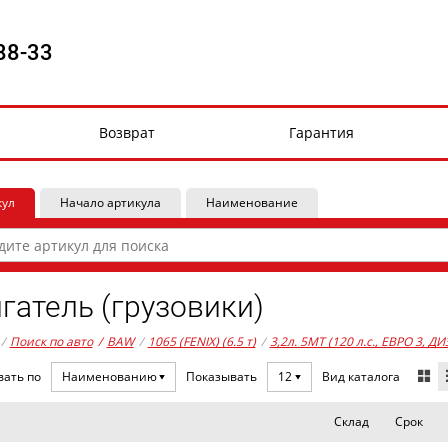
88-33
Возврат
Гарантия
кул
Начало артикула
Наименование
гатель (грузовики)
/
Поиск по авто
/
BAW
/
1065 (FENIX) (6.5 т)
/
3,2л. 5MT (120 л.с., ЕВРО 3, ДИ
Вид каталога
вать по
Наименованию
Показывать
12
Склад
Срок