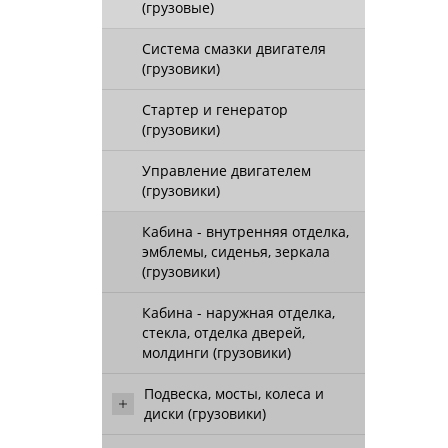
(грузовые)
Система смазки двигателя
(грузовики)
Стартер и генератор
(грузовики)
Управление двигателем
(грузовики)
Кабина - внутренняя отделка,
эмблемы, сиденья, зеркала
(грузовики)
Кабина - наружная отделка,
стекла, отделка дверей,
молдинги (грузовики)
Подвеска, мосты, колеса и
диски (грузовики)