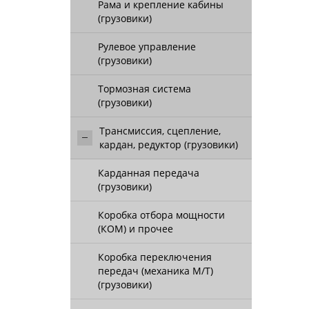
Рама и крепление кабины
(грузовики)
Рулевое управление
(грузовики)
Тормозная система
(грузовики)
Трансмиссия, сцепление,
кардан, редуктор (грузовики)
Карданная передача
(грузовики)
Коробка отбора мощности
(КОМ) и прочее
Коробка переключения
передач (механика М/Т)
(грузовики)