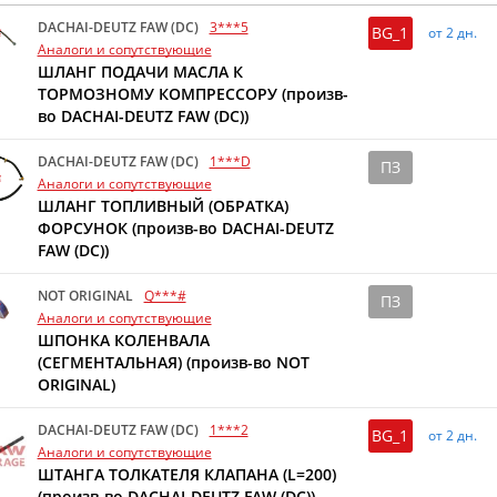
DACHAI-DEUTZ FAW (DC)
3***5
BG_1
от 2 дн.
Аналоги и сопутствующие
ШЛАНГ ПОДАЧИ МАСЛА К
ТОРМОЗНОМУ КОМПРЕССОРУ (произв-
во DACHAI-DEUTZ FAW (DC))
DACHAI-DEUTZ FAW (DC)
1***D
ПЗ
Аналоги и сопутствующие
ШЛАНГ ТОПЛИВНЫЙ (ОБРАТКА)
ФОРСУНОК (произв-во DACHAI-DEUTZ
FAW (DC))
NOT ORIGINAL
Q***#
ПЗ
Аналоги и сопутствующие
ШПОНКА КОЛЕНВАЛА
(СЕГМЕНТАЛЬНАЯ) (произв-во NOT
ORIGINAL)
DACHAI-DEUTZ FAW (DC)
1***2
BG_1
от 2 дн.
Аналоги и сопутствующие
ШТАНГА ТОЛКАТЕЛЯ КЛАПАНА (L=200)
(произв-во DACHAI-DEUTZ FAW (DC))