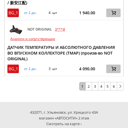
/ 新安江配)
BG_1
1 940.00
от 2 дн.
4 шт
NOT ORIGINAL
3***#
Аналоги и сопутствующие
ДАТЧИК ТЕМПЕРАТУРЫ И АБСОЛЮТНОГО ДАВЛЕНИЯ
ВО ВПУСКНОМ КОЛЛЕКТОРЕ (TMAP) (произв-во NOT
ORIGINAL)
BG_1
4 090.00
от 2 дн.
3 шт
1
2
3
4
5
6
432071, г. Ульяновск, ул. Урицкого 43А
магазин «АВТОСИТИ» 2 этаж
Смотреть на карте ›