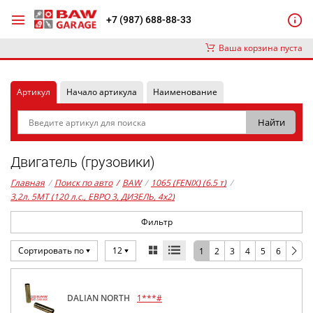
+7 (987) 688-88-33
Ваша корзина пуста
Артикул
Начало артикула
Наименование
Двигатель (грузовики)
Главная
/
Поиск по авто
/
BAW
/
1065 (FENIX) (6.5 т)
/
3,2л. 5MT (120 л.с., ЕВРО 3, ДИЗЕЛЬ, 4x2)
Фильтр
Сортировать по
12
1
2
3
4
5
6
DALIAN NORTH
1***#