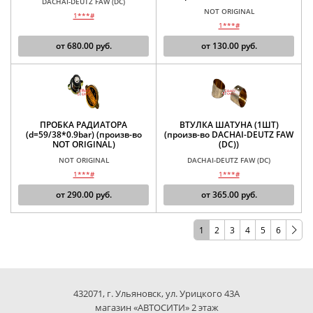
DACHAI-DEUTZ FAW (DC)
NOT ORIGINAL
1***#
1***#
от
680.00
руб.
от
130.00
руб.
ПРОБКА РАДИАТОРА
ВТУЛКА ШАТУНА (1ШТ)
(d=59/38*0.9bar) (произв-во
(произв-во DACHAI-DEUTZ FAW
NOT ORIGINAL)
(DC))
NOT ORIGINAL
DACHAI-DEUTZ FAW (DC)
1***#
1***#
от
290.00
руб.
от
365.00
руб.
1
2
3
4
5
6
432071, г. Ульяновск, ул. Урицкого 43А
магазин «АВТОСИТИ» 2 этаж