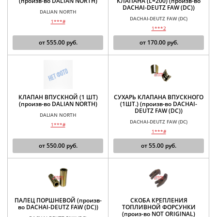
(произв-во DALIAN NORTH)
КЛАПАНА (L=200) (произв-во
DACHAI-DEUTZ FAW (DC))
DALIAN NORTH
DACHAI-DEUTZ FAW (DC)
1***#
1***2
от
555.00
руб.
от
170.00
руб.
КЛАПАН ВПУСКНОЙ (1 ШТ)
СУХАРЬ КЛАПАНА ВПУСКНОГО
(произв-во DALIAN NORTH)
(1ШТ.) (произв-во DACHAI-
DEUTZ FAW (DC))
DALIAN NORTH
DACHAI-DEUTZ FAW (DC)
1***#
1***#
от
550.00
руб.
от
55.00
руб.
ПАЛЕЦ ПОРШНЕВОЙ (произв-
СКОБА КРЕПЛЕНИЯ
во DACHAI-DEUTZ FAW (DC))
ТОПЛИВНОЙ ФОРСУНКИ
(произ-во NOT ORIGINAL)