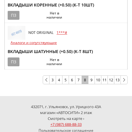
ВКЛАДЫШИ КОРЕННЫЕ (+0.50) (К-Т 10ШТ)
Нет в
ПЗ
наличии
NOT ORIGINAL
1***#
Аналоги и сопутствующие
ВКЛАДЫШИ ШАТУННЫЕ (+0.50) (К-Т 8ШТ)
Нет в
ПЗ
наличии
3
4
5
6
7
8
9
10
11
12
13
432071, г. Ульяновск, ул. Урицкого 43А
магазин «АВТОСИТИ» 2 этаж
Смотреть на карте ›
+7 (987) 688-88-33
Пользовательское соглашение