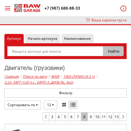
+7 (987) 688-88-33
Ваша корзина пуста
Артикул
Начало артикула
Наименование
Двигатель (грузовики)
Главная
/
Поиск по авто
/
BAW
/
1065 (FENIX) (6.5 т)
/
3,2л. 5MT (120 л.с., ЕВРО 3, ДИЗЕЛЬ, 4x2)
Фильтр
Сортировать по
12
3
4
5
6
7
8
9
10
11
12
13