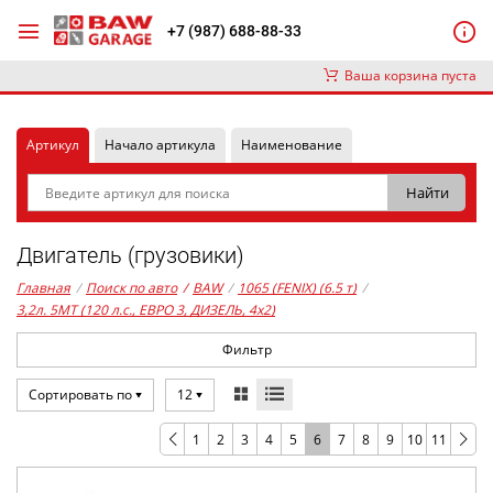
+7 (987) 688-88-33
Ваша корзина пуста
Артикул
Начало артикула
Наименование
Двигатель (грузовики)
Главная
/
Поиск по авто
/
BAW
/
1065 (FENIX) (6.5 т)
/
3,2л. 5MT (120 л.с., ЕВРО 3, ДИЗЕЛЬ, 4x2)
Фильтр
Сортировать по
12
1
2
3
4
5
6
7
8
9
10
11