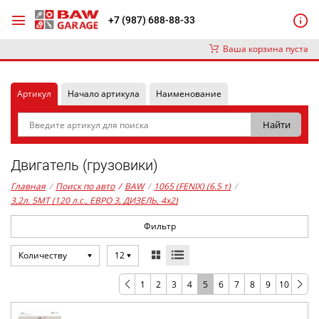
+7 (987) 688-88-33
Ваша корзина пуста
Артикул
Начало артикула
Наименование
Двигатель (грузовики)
Главная
/
Поиск по авто
/
BAW
/
1065 (FENIX) (6.5 т)
/
3,2л. 5MT (120 л.с., ЕВРО 3, ДИЗЕЛЬ, 4x2)
Фильтр
Количеству
12
1
2
3
4
5
6
7
8
9
10