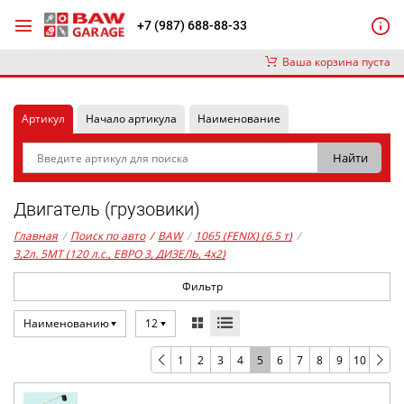
+7 (987) 688-88-33
Ваша корзина пуста
Артикул
Начало артикула
Наименование
Двигатель (грузовики)
Главная
/
Поиск по авто
/
BAW
/
1065 (FENIX) (6.5 т)
/
3,2л. 5MT (120 л.с., ЕВРО 3, ДИЗЕЛЬ, 4x2)
Фильтр
Наименованию
12
1
2
3
4
5
6
7
8
9
10