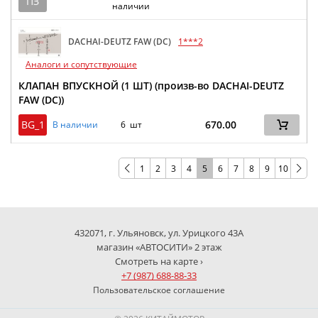
ПЗ
наличии
DACHAI-DEUTZ FAW (DC)
1***2
Аналоги и сопутствующие
КЛАПАН ВПУСКНОЙ (1 ШТ) (произв-во DACHAI-DEUTZ
FAW (DC))
BG_1
670.00
В наличии
6 шт
1
2
3
4
5
6
7
8
9
10
432071, г. Ульяновск, ул. Урицкого 43А
магазин «АВТОСИТИ» 2 этаж
Смотреть на карте ›
+7 (987) 688-88-33
Пользовательское соглашение