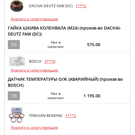
DACHAI-DEUTZ FAW (DC)
1***2
Аналоги и сопутствующие
ГАЙКА ШКИВА КОЛЕНВАЛА (M24) (произв-во DACHAI-
DEUTZ FAW (DC))
Нет в
ПЗ
575.00
наличии
BOSCH
3***D
Аналоги и сопутствующие
ДАТЧИК ТЕМПЕРАТУРЫ О/Ж (АВАРИЙНЫЙ) (произв-во
BOSCH)
Нет в
ПЗ
1 195.00
наличии
YINHUAN BEARING
1***2
Аналоги и сопутствующие