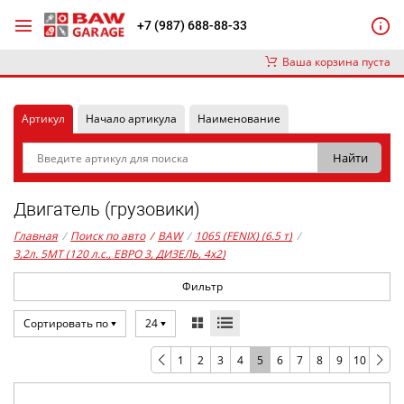
+7 (987) 688-88-33
Ваша корзина пуста
Артикул
Начало артикула
Наименование
Двигатель (грузовики)
Главная
/
Поиск по авто
/
BAW
/
1065 (FENIX) (6.5 т)
/
3,2л. 5MT (120 л.с., ЕВРО 3, ДИЗЕЛЬ, 4x2)
Фильтр
Сортировать по
24
1
2
3
4
5
6
7
8
9
10