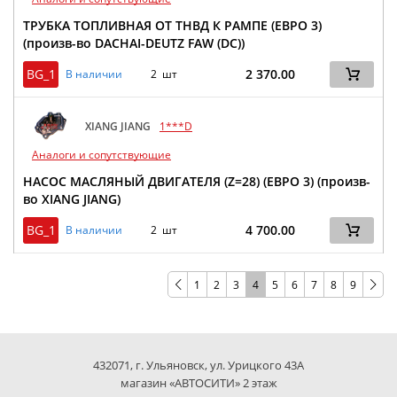
ТРУБКА ТОПЛИВНАЯ ОТ ТНВД К РАМПЕ (ЕВРО 3)
(произв-во DACHAI-DEUTZ FAW (DC))
BG_1
2 370.00
В наличии
2 шт
XIANG JIANG
1***D
Аналоги и сопутствующие
НАСОС МАСЛЯНЫЙ ДВИГАТЕЛЯ (Z=28) (ЕВРО 3) (произв-
во XIANG JIANG)
BG_1
4 700.00
В наличии
2 шт
1
2
3
4
5
6
7
8
9
432071, г. Ульяновск, ул. Урицкого 43А
магазин «АВТОСИТИ» 2 этаж