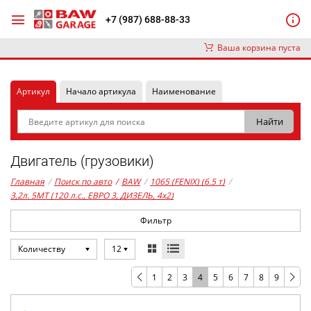
+7 (987) 688-88-33
Ваша корзина пуста
Артикул
Начало артикула
Наименование
Двигатель (грузовики)
Главная
/
Поиск по авто
/
BAW
/
1065 (FENIX) (6.5 т)
/
3,2л. 5MT (120 л.с., ЕВРО 3, ДИЗЕЛЬ, 4x2)
Фильтр
Количеству
12
1
2
3
4
5
6
7
8
9