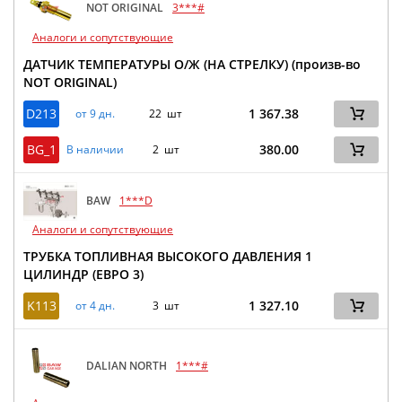
NOT ORIGINAL
3***#
Аналоги и сопутствующие
ДАТЧИК ТЕМПЕРАТУРЫ О/Ж (НА СТРЕЛКУ) (произв-во
NOT ORIGINAL)
D213
1 367.38
от 9 дн.
22 шт
BG_1
380.00
В наличии
2 шт
BAW
1***D
Аналоги и сопутствующие
ТРУБКА ТОПЛИВНАЯ ВЫСОКОГО ДАВЛЕНИЯ 1
ЦИЛИНДР (ЕВРО 3)
K113
1 327.10
от 4 дн.
3 шт
DALIAN NORTH
1***#