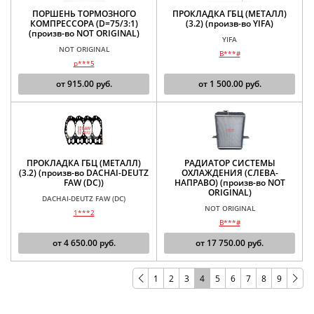
ПОРШЕНЬ ТОРМОЗНОГО
ПРОКЛАДКА ГБЦ (МЕТАЛЛ)
КОМПРЕССОРА (D=75/3:1)
(3.2) (произв-во YIFA)
(произв-во NOT ORIGINAL)
YIFA
NOT ORIGINAL
B***#
p***5
от
915.00
руб.
от
1 500.00
руб.
ПРОКЛАДКА ГБЦ (МЕТАЛЛ)
РАДИАТОР СИСТЕМЫ
(3.2) (произв-во DACHAI-DEUTZ
ОХЛАЖДЕНИЯ (СЛЕВА-
FAW (DC))
НАПРАВО) (произв-во NOT
ORIGINAL)
DACHAI-DEUTZ FAW (DC)
NOT ORIGINAL
1***2
B***#
от
4 650.00
руб.
от
17 750.00
руб.
1
2
3
4
5
6
7
8
9