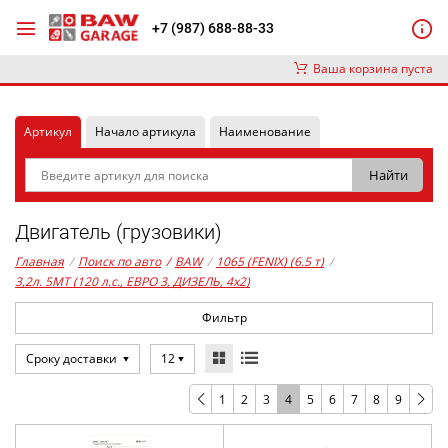
+7 (987) 688-88-33
Ваша корзина пуста
Артикул
Начало артикула
Наименование
Двигатель (грузовики)
Главная
/
Поиск по авто
/
BAW
/
1065 (FENIX) (6.5 т)
/
3,2л. 5MT (120 л.с., ЕВРО 3, ДИЗЕЛЬ, 4x2)
Фильтр
Сроку доставки
12
1
2
3
4
5
6
7
8
9