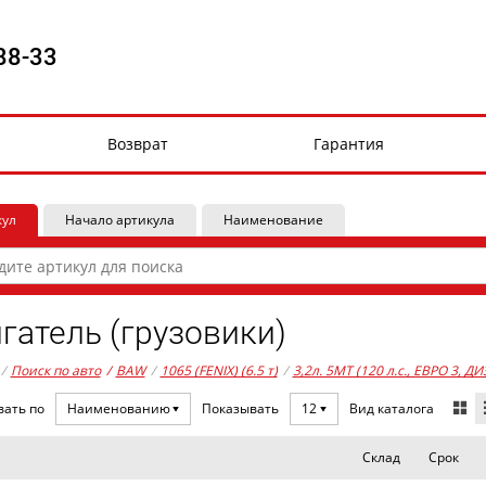
88-33
Возврат
Гарантия
кул
Начало артикула
Наименование
гатель (грузовики)
/
Поиск по авто
/
BAW
/
1065 (FENIX) (6.5 т)
/
3,2л. 5MT (120 л.с., ЕВРО 3, ДИ
Вид каталога
вать по
Наименованию
Показывать
12
Склад
Срок