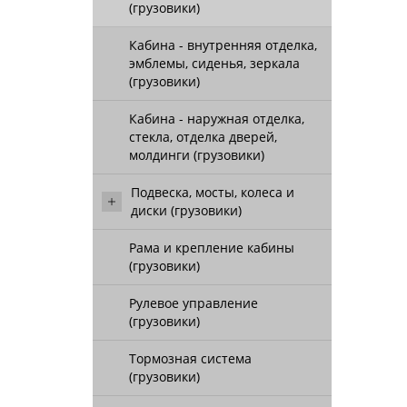
(грузовики)
Кабина - внутренняя отделка,
эмблемы, сиденья, зеркала
(грузовики)
Кабина - наружная отделка,
стекла, отделка дверей,
молдинги (грузовики)
Подвеска, мосты, колеса и
диски (грузовики)
Рама и крепление кабины
(грузовики)
Рулевое управление
(грузовики)
Тормозная система
(грузовики)