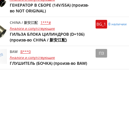
ГЕНЕРАТОР В СБОРЕ (14V/55A) (произв-
во NOT ORIGINAL)
CHINA / 新安江配
1***#
BG_1
В наличии
Аналоги и сопутствующие
ГИЛЬЗА БЛОКА ЦИЛИНДРОВ (D=106)
(произв-во CHINA / 新安江配)
BAW
B***0
ПЗ
Аналоги и сопутствующие
ГЛУШИТЕЛЬ (БОЧКА) (произв-во BAW)