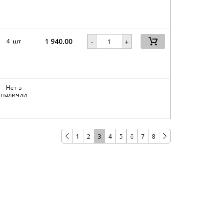
1 940.00
-
4 шт
+
Нет в
наличии
1
2
3
4
5
6
7
8