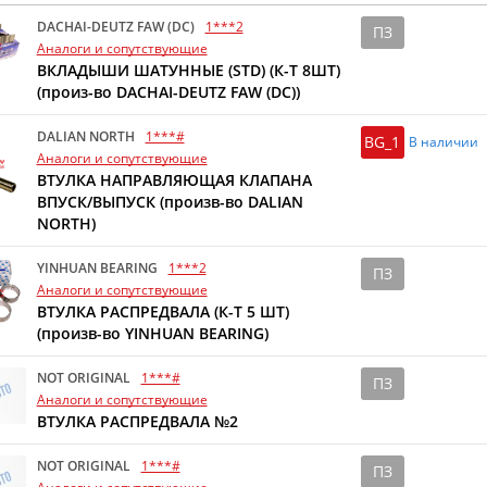
DACHAI-DEUTZ FAW (DC)
1***2
ПЗ
Аналоги и сопутствующие
ВКЛАДЫШИ ШАТУННЫЕ (STD) (К-Т 8ШТ)
(произ-во DACHAI-DEUTZ FAW (DC))
DALIAN NORTH
1***#
BG_1
В наличии
Аналоги и сопутствующие
ВТУЛКА НАПРАВЛЯЮЩАЯ КЛАПАНА
ВПУСК/ВЫПУСК (произв-во DALIAN
NORTH)
YINHUAN BEARING
1***2
ПЗ
Аналоги и сопутствующие
ВТУЛКА РАСПРЕДВАЛА (К-Т 5 ШТ)
(произв-во YINHUAN BEARING)
NOT ORIGINAL
1***#
ПЗ
Аналоги и сопутствующие
ВТУЛКА РАСПРЕДВАЛА №2
NOT ORIGINAL
1***#
ПЗ