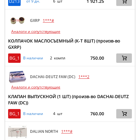
D213
1 921.25
от 9 дн.
6 шт
GXRP
1***#
Аналоги и сопутствующие
КОЛПАЧОК МАСЛОСЪЕМНЫЙ (К-Т 8ШТ) (произв-во
GXRP)
BG_1
750.00
В наличии
2 компл
DACHAI-DEUTZ FAW (DC)
1***2
Аналоги и сопутствующие
КЛАПАН ВЫПУСКНОЙ (1 ШТ) (произв-во DACHAI-DEUTZ
FAW (DC))
BG_1
760.00
В наличии
4 шт
DALIAN NORTH
1***#