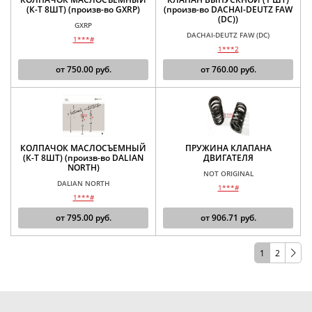
(К-Т 8ШТ) (произв-во GXRP)
(произв-во DACHAI-DEUTZ FAW
(DC))
GXRP
DACHAI-DEUTZ FAW (DC)
1***#
1***2
от
750.00
руб.
от
760.00
руб.
КОЛПАЧОК МАСЛОСЪЕМНЫЙ
ПРУЖИНА КЛАПАНА
(К-Т 8ШТ) (произв-во DALIAN
ДВИГАТЕЛЯ
NORTH)
NOT ORIGINAL
DALIAN NORTH
1***#
1***#
от
795.00
руб.
от
906.71
руб.
1
2