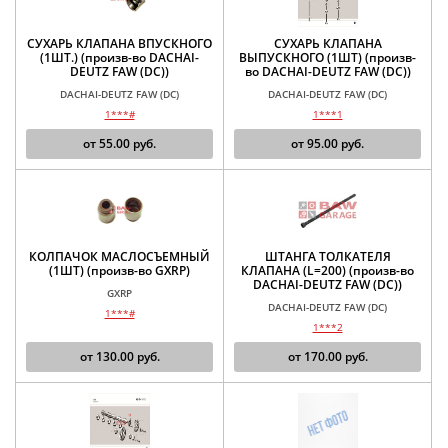
СУХАРЬ КЛАПАНА ВПУСКНОГО
СУХАРЬ КЛАПАНА
(1ШТ.) (произв-во DACHAI-
ВЫПУСКНОГО (1ШТ) (произв-
DEUTZ FAW (DC))
во DACHAI-DEUTZ FAW (DC))
DACHAI-DEUTZ FAW (DC)
DACHAI-DEUTZ FAW (DC)
1***#
1***1
от
55.00
руб.
от
95.00
руб.
КОЛПАЧОК МАСЛОСЪЕМНЫЙ
ШТАНГА ТОЛКАТЕЛЯ
(1ШТ) (произв-во GXRP)
КЛАПАНА (L=200) (произв-во
DACHAI-DEUTZ FAW (DC))
GXRP
DACHAI-DEUTZ FAW (DC)
1***#
1***2
от
130.00
руб.
от
170.00
руб.