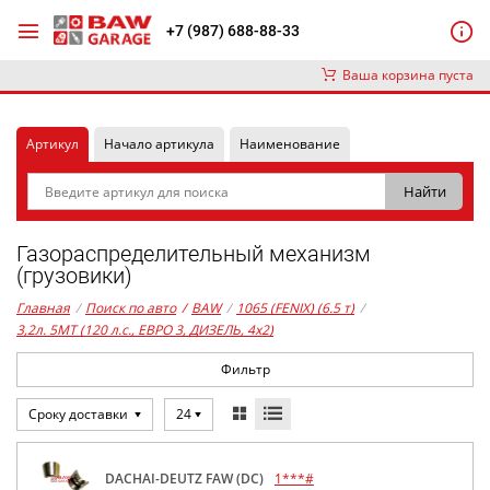
+7 (987) 688-88-33
Ваша корзина пуста
Артикул
Начало артикула
Наименование
Газораспределительный механизм
(грузовики)
Главная
/
Поиск по авто
/
BAW
/
1065 (FENIX) (6.5 т)
/
3,2л. 5MT (120 л.с., ЕВРО 3, ДИЗЕЛЬ, 4x2)
Фильтр
Сроку доставки
24
DACHAI-DEUTZ FAW (DC)
1***#