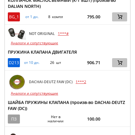
КОЛПАЧОК МАСЛОСЪЕМНЫЙ (К-Т 8ШТ) (произв-во
DALIAN NORTH)
BG_1
795.00
от 1 дн.
8 компл
NOT ORIGINAL
1***#
Аналоги и сопутствующие
ПРУЖИНА КЛАПАНА ДВИГАТЕЛЯ
D213
906.71
от 10 дн.
26 шт
DACHAI-DEUTZ FAW (DC)
1***2
Аналоги и сопутствующие
ШАЙБА ПРУЖИНЫ КЛАПАНА (произв-во DACHAI-DEUTZ
FAW (DC))
Нет в
ПЗ
100.00
наличии