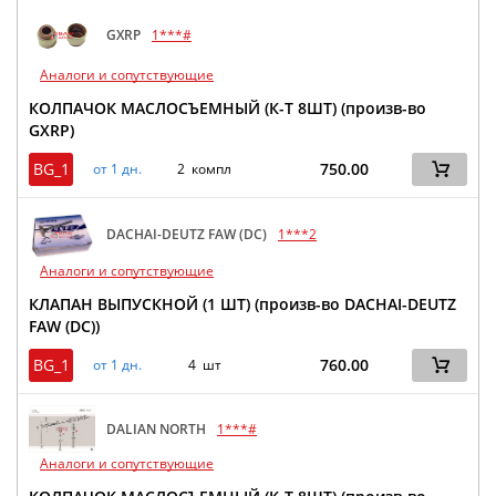
GXRP
1***#
Аналоги и сопутствующие
КОЛПАЧОК МАСЛОСЪЕМНЫЙ (К-Т 8ШТ) (произв-во
GXRP)
BG_1
750.00
от 1 дн.
2 компл
DACHAI-DEUTZ FAW (DC)
1***2
Аналоги и сопутствующие
КЛАПАН ВЫПУСКНОЙ (1 ШТ) (произв-во DACHAI-DEUTZ
FAW (DC))
BG_1
760.00
от 1 дн.
4 шт
DALIAN NORTH
1***#
Аналоги и сопутствующие