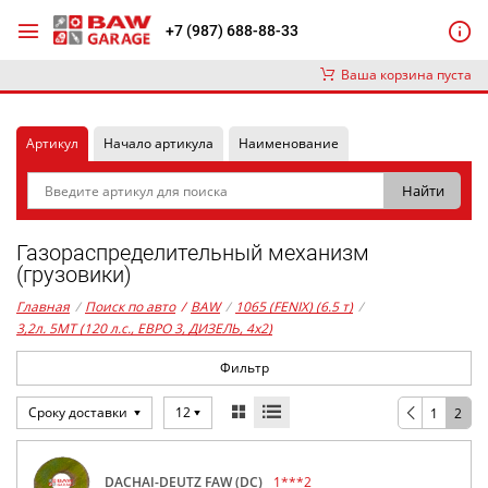
+7 (987) 688-88-33
Ваша корзина пуста
Артикул
Начало артикула
Наименование
Газораспределительный механизм
(грузовики)
Главная
/
Поиск по авто
/
BAW
/
1065 (FENIX) (6.5 т)
/
3,2л. 5MT (120 л.с., ЕВРО 3, ДИЗЕЛЬ, 4x2)
Фильтр
Сроку доставки
12
1
2
DACHAI-DEUTZ FAW (DC)
1***2